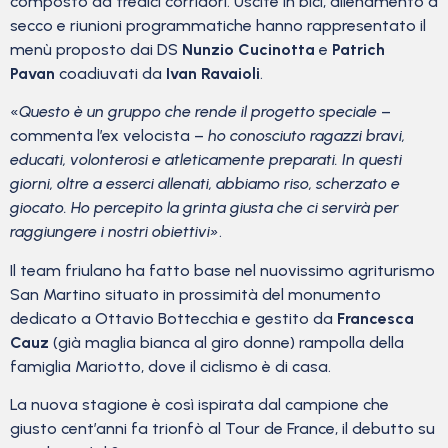
composto da tredici corridori. Uscite in bici, allenamento a
secco e riunioni programmatiche hanno rappresentato il
menù proposto dai DS
Nunzio Cucinotta
e
Patrich
Pavan
coadiuvati da
I
van Ravaioli
.
«
Questo è un gruppo che rende il progetto speciale
–
commenta l’ex velocista –
ho conosciuto ragazzi bravi,
educati, volonterosi e atleticamente preparati. In questi
giorni, oltre a esserci allenati, abbiamo riso, scherzato e
giocato. Ho percepito la grinta giusta che ci servirà per
raggiungere i nostri obiettivi»
.
Il team friulano ha fatto base nel nuovissimo agriturismo
San Martino situato in prossimità del monumento
dedicato a Ottavio Bottecchia e gestito da
Francesca
Cauz
(già maglia bianca al giro donne) rampolla della
famiglia Mariotto, dove il ciclismo è di casa.
La nuova stagione è così ispirata dal campione che
giusto cent’anni fa trionfò al Tour de France, il debutto su