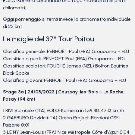
EOLO-Kometa coronando una fuga maturata nei primi
chilometri.
Oggi pomeriggio si terrà invece la cronometro individuale
di 22 km.
Le maglie del 37° Tour Poitou
Classifica generale: PENHOËT Paul (FRA) Groupama – FDJ
Classifica a punti: PENHOËT Paul (FRA) Groupama – FDJ
Classifica scalatori: FOUCHÉ James (NZL) Bolton Equities
Black Spoke
Classifica giovani: PENHOËT Paul (FRA) Groupama – FDJ
Stage 3a | 24/08/2023 | Coussay-les-Bois – La Roche-
Posay (94 km)
1 RIVI Samuele (ITA) EOLO-Kometa in 1:59:48, 47,13 km/h
2 GABBURO Davide (ITA) Green Project-Bardiani CSF-
Faizanè 0:01
3 LE NY Jean-Louis (FRA) Nice Métropole Côte d’Azur 0:04