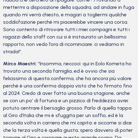
mettermi a disposizione della squadra, ad andare in fuga
quando mi verrà chiesto, e magari a togliermi qualche
soddisfazione perché mi piacerebbe vincere una corsa.
Sono contento di ritrovare tutti i miei compagni e tutti i
ragazzi dello staff con cui si è instaurato un bellissimo
rapporto, non vedo l’ora di ricominciare: ci vediamo in
strada!”.
Mirco Maestri:
“Insomma, rieccoci: qui in Eolo Kometa ho
trovato una seconda famiglia, ed è ovvio che sia
felicissimo di questa conferma, che ha ancora più valore
perché è una conferma doppia visto che ho firmato fino
al 2024. Credo di aver fatto una buona stagione, anche
se con un po’ di fortuna e un pizzico di freddezza avrei
potuto centrare il bersaglio grosso. Parlo di quella tappa
al Giro d’Italia che mi è sfuggita per un soffio, ed è la
seconda volta in carriera che mi capita: e siccome si dice
che la terza volta è quella giusta, spero davvero di poter
tornare al Giro e coronare questo grande sogno. Da