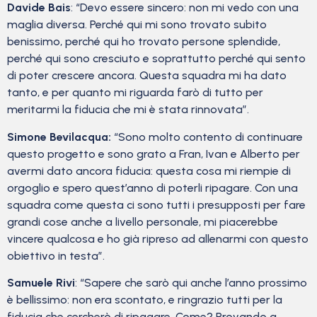
Davide Bais
: “Devo essere sincero: non mi vedo con una
maglia diversa. Perché qui mi sono trovato subito
benissimo, perché qui ho trovato persone splendide,
perché qui sono cresciuto e soprattutto perché qui sento
di poter crescere ancora. Questa squadra mi ha dato
tanto, e per quanto mi riguarda farò di tutto per
meritarmi la fiducia che mi è stata rinnovata”.
Simone Bevilacqua:
“Sono molto contento di continuare
questo progetto e sono grato a Fran, Ivan e Alberto per
avermi dato ancora fiducia: questa cosa mi riempie di
orgoglio e spero quest’anno di poterli ripagare. Con una
squadra come questa ci sono tutti i presupposti per fare
grandi cose anche a livello personale, mi piacerebbe
vincere qualcosa e ho già ripreso ad allenarmi con questo
obiettivo in testa”.
Samuele Rivi
: “Sapere che sarò qui anche l’anno prossimo
è bellissimo: non era scontato, e ringrazio tutti per la
fiducia che cercherò di ripagare. Come? Provando a