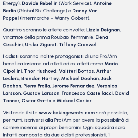
Energy),
Davide Rebellin
(Work Service),
Antoine
Berlin
(Global Six Challenge) e
Danny Van
Poppel
(Intermarché – Wanty Gobert).
Quattro saranno le atlete coinvolte:
Lizzie Deignan
,
vincitrice della prima Roubaix femminile,
Elena
Cecchini
,
Urska Zigaret
,
Tiffany Cronwell
.
I ciclisti saranno inoltre protagonisti di una Pro/Am
benefica insieme ad atleti ed ex atleti come
Mario
Cipollini
,
Thor Hushovd, Valtteri Bottas
,
Arthur
Leclerc
,
Brendon Hartley
,
Michael Doohan
,
Jack
Doohan
,
Pierre Frolla
,
Jerome Fernandez
,
Veronica
Larsson
,
Gustav Larsson
,
Francesco Castellacci, David
Tanner, Oscar Gatto e Mickael Carlier.
Visitando il sito
www.bekingevents.com
sarà possibile,
per tutti, iscriversi alla Pro/Am per avere la possibilità di
correre insieme ai propri beniamini. Ogni squadra sarà
infatti composta da due ciclisti professionisti, 1