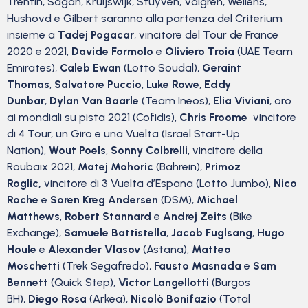
Trentin, Sagan, Kruijswijk, Stuyven, Valgren, Wellens,
Hushovd e Gilbert saranno alla partenza del Criterium
insieme a
Tadej Pogacar
, vincitore del Tour de France
2020 e 2021,
Davide Formolo
e
Oliviero Troia
(UAE Team
Emirates),
Caleb Ewan
(Lotto Soudal),
Geraint
Thomas
,
Salvatore Puccio
,
Luke Rowe
,
Eddy
Dunbar
,
Dylan Van Baarle
(Team Ineos),
Elia Viviani
, oro
ai mondiali su pista 2021 (Cofidis),
Chris Froome
vincitore
di 4 Tour, un Giro e una Vuelta (Israel Start-Up
Nation),
Wout Poels
,
Sonny Colbrelli
, vincitore della
Roubaix 2021,
Matej Mohoric
(Bahrein),
Primoz
Roglic,
vincitore di 3 Vuelta d’Espana (Lotto Jumbo),
Nico
Roche
e
Soren Kreg Andersen
(DSM),
Michael
Matthews
,
Robert Stannard
e
Andrej Zeits
(Bike
Exchange),
Samuele Battistella
,
Jacob Fuglsang
,
Hugo
Houle
e
Alexander Vlasov
(Astana),
Matteo
Moschetti
(Trek Segafredo),
Fausto Masnada
e
Sam
Bennett
(Quick Step),
Victor Langellotti
(Burgos
BH),
Diego Rosa
(Arkea),
Nicolò Bonifazio
(Total