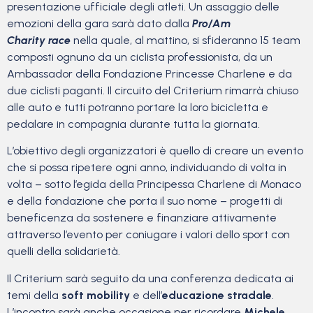
presentazione ufficiale degli atleti. Un assaggio delle
emozioni della gara sarà dato dalla
Pro/Am
Charity
race
nella quale, al mattino, si sfideranno 15 team
composti ognuno da un ciclista professionista, da un
Ambassador della Fondazione Princesse Charlene e da
due ciclisti paganti. Il circuito del Criterium rimarrà chiuso
alle auto e tutti potranno portare la loro bicicletta e
pedalare in compagnia durante tutta la giornata.
L’obiettivo degli organizzatori è quello di creare un evento
che si possa ripetere ogni anno, individuando di volta in
volta – sotto l’egida della Principessa Charlene di Monaco
e della fondazione che porta il suo nome – progetti di
beneficenza da sostenere e finanziare attivamente
attraverso l’evento per coniugare i valori dello sport con
quelli della solidarietà.
Il Criterium sarà seguito da una conferenza dedicata ai
temi della
soft mobility
e dell’
educazione stradale
.
L’incontro sarà anche occasione per ricordare
Michele