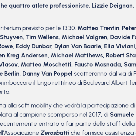
he quattro atlete professioniste, Lizzie Deignan,
.
riterium previsto per le 13.30.
Matteo Trentin
,
Pete
er Stuyven, Tim Wellens, Michael Valgren, Davide 
owe, Eddy Dunbar, Dylan Van Baarle, Elia Viviani
ren Kreg Andersen, Michael Matthews, Robert Stan
lasov, Matteo Moschetti, Fausto Masnada, Sam B
ne Berlin, Danny Van Poppel
scatteranno dal via di 
i imboccare il lungo rettilineo di Boulevard Albert 1
rto.
ta alla soft mobility che vedrà la partecipazione d
tolata al campione scomparso nel 2017, di
Samuele 
recentemente entrato a far parte dello staff della 
ell’Associazione
Zerosbatti
che fornisce assistenza ai c