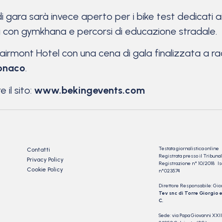
ito di gara sarà invece aperto per i bike test dedicati a
oli con gymkhana e percorsi di educazione stradale.
l Fairmont Hotel con una cena di gala finalizzata a r
Monaco
.
 il sito:
www.bekingevents.com
Testata giornalistica online
Contatti
Registrata presso il Tribu
Privacy Policy
Registrazione n° 10/2018 Iscr
Cookie Policy
n°023574
Direttore Responsabile: Gio
Tev snc di Torre Giorgio e
C.
Sede: via Papa Giovanni XXII