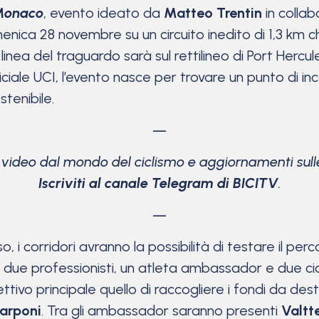
Monaco
, evento ideato da
Matteo Trentin
in colla
enica 28 novembre su un circuito inedito di 1,3 km ch
linea del traguardo sarà sul rettilineo di Port Hercu
fficiale UCI, l’evento nasce per trovare un punto di in
tenibile.
—
e video dal mondo del ciclismo
e aggiornamenti sulle
Iscriviti al canale Telegram di BICITV
.
—
so, i corridori avranno la possibilità di testare il p
ue professionisti, un atleta ambassador e due cicli
vo principale quello di raccogliere i fondi da dest
arponi
. Tra gli ambassador saranno presenti
Valtt