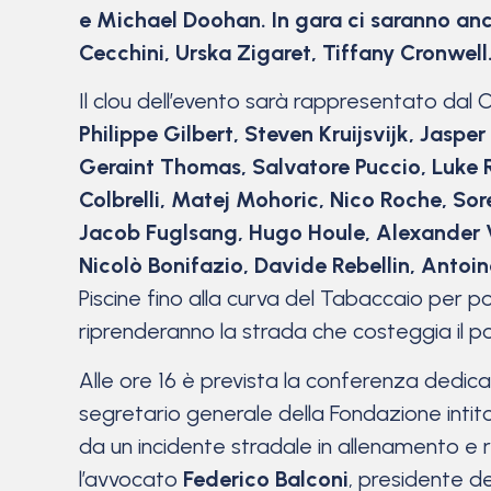
e Michael Doohan. In gara ci saranno anc
Cecchini, Urska Zigaret, Tiffany Cronwell
Il clou dell’evento sarà rappresentato dal C
Philippe Gilbert, Steven Kruijsvijk, Jasp
Geraint Thomas, Salvatore Puccio, Luke R
Colbrelli, Matej Mohoric, Nico Roche, So
Jacob Fuglsang, Hugo Houle, Alexander V
Nicolò Bonifazio, Davide Rebellin, Antoi
Piscine fino alla curva del Tabaccaio per po
riprenderanno la strada che costeggia il po
Alle ore 16 è prevista la conferenza dedica
segretario generale della Fondazione inti
da un incidente stradale in allenamento e 
l’avvocato
Federico Balconi
, presidente d