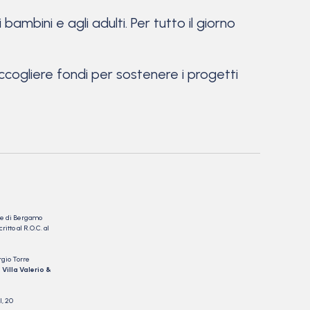
i bambini e agli adulti. Per tutto il giorno
accogliere fondi per sostenere i progetti
nale di Bergamo
itto al R.O.C. al
rgio Torre
 Villa Valerio &
I, 20