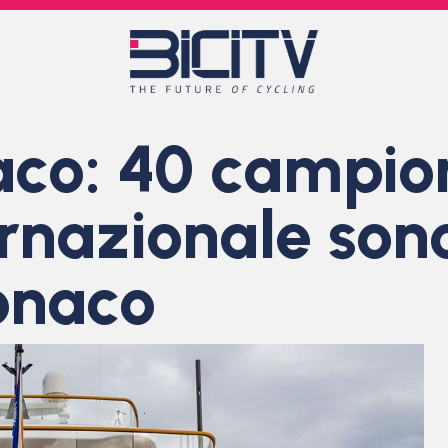
co: 40 campion
ernazionale son
onaco