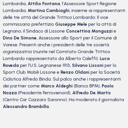
Lombardia,
Attilio Fontana
, l’Assessore Sport Regione
Lombardia,
Martina Cambiaghi
, insieme ai rappresentanti
delle tre città del Grande Trittico Lombardo: Il vice
commissario prefettizio
Giuseppe Mele
per la città di
Legnano, il Sindaco di Lissone
Concettina Monguzzi
e
Dino De Simone
, Assessore allo Sport per il Comune di
Varese. Presenti anche i presidenti delle tre società
organizzatrici (riunite nel Comitato Grande Trittico
Lombardo rappresentato da Alberto Caleffi):
Luca
Roveda
per l’U.S. Legnanese 1913,
Silvano Lissoni
per lo
Sport Club Mobili Lissone e
Renzo Oldani
per la Società
Ciclistica Alfredo Binda. Sul palco anche i rappresentanti
dei partner come
Marco Aldeghi
(Banco BPM),
Paolo
Nozza
(Presidente Ferrovienord),
Alfredo De Martis
(Centro Car Cazzaro Saronno). Ha moderato il giornalista
Alessandro Brambilla
.