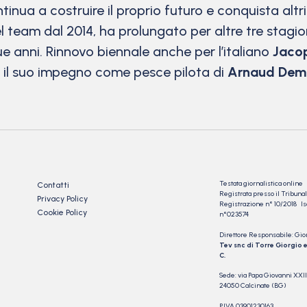
inua a costruire il proprio futuro e conquista altri
el team dal 2014, ha prolungato per altre tre stagi
ue anni. Rinnovo biennale anche per l’italiano
Jacop
à il suo impegno come pesce pilota di
Arnaud Dem
Testata giornalistica online
Contatti
Registrata presso il Tribu
Privacy Policy
Registrazione n° 10/2018 Iscr
Cookie Policy
n°023574
Direttore Responsabile: Gio
Tev snc di Torre Giorgio e
C.
Sede: via Papa Giovanni XXII
24050 Calcinate (BG)
P.IVA 03901230163