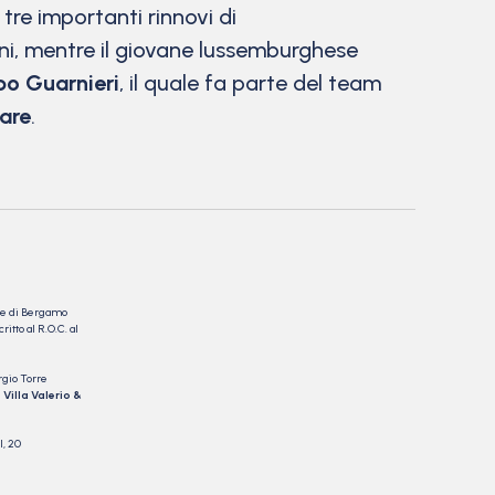
 tre importanti rinnovi di
oni, mentre il giovane lussemburghese
o Guarnieri
, il quale fa parte del team
are
.
nale di Bergamo
itto al R.O.C. al
rgio Torre
 Villa Valerio &
I, 20