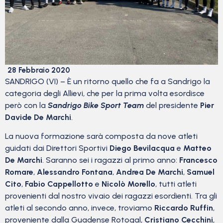
28 Febbraio 2020
SANDRIGO (VI) – È un ritorno quello che fa a Sandrigo la
categoria degli Allievi, che per la prima volta esordisce
però con la
Sandrigo Bike Sport Team
del presidente
Pier
Davide De Marchi
.
La nuova formazione sarà composta da nove atleti
guidati dai Direttori Sportivi
Diego Bevilacqua
e
Matteo
De Marchi
. Saranno sei i ragazzi al primo anno:
Francesco
Romare
,
Alessandro Fontana
,
Andrea De Marchi
,
Samuel
Cito
,
Fabio Cappellotto
e
Nicolò Morello
, tutti atleti
provenienti dal nostro vivaio dei ragazzi esordienti. Tra gli
atleti al secondo anno, invece, troviamo
Riccardo Ruffin
,
proveniente dalla Guadense Rotogal,
Cristiano Cecchini
,