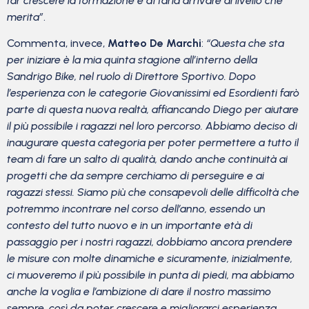
far crescere la formazione e di farla arrivare al livello che
merita”
.
Commenta, invece,
Matteo De Marchi
:
“Questa che sta
per iniziare è la mia quinta stagione all’interno della
Sandrigo Bike, nel ruolo di Direttore Sportivo. Dopo
l’esperienza con le categorie Giovanissimi ed Esordienti farò
parte di questa nuova realtà, affiancando Diego per aiutare
il più possibile i ragazzi nel loro percorso. Abbiamo deciso di
inaugurare questa categoria per poter permettere a tutto il
team di fare un salto di qualità, dando anche continuità ai
progetti che da sempre cerchiamo di perseguire e ai
ragazzi stessi. Siamo più che consapevoli delle difficoltà che
potremmo incontrare nel corso dell’anno, essendo un
contesto del tutto nuovo e in un importante età di
passaggio per i nostri ragazzi, dobbiamo ancora prendere
le misure con molte dinamiche e sicuramente, inizialmente,
ci muoveremo il più possibile in punta di piedi, ma abbiamo
anche la voglia e l’ambizione di dare il nostro massimo
sempre, così da poter crescere e migliorarci esperienza