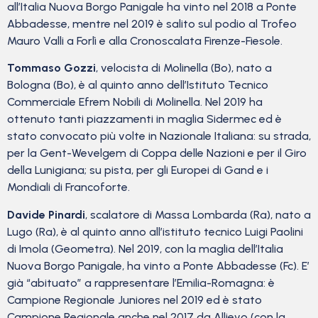
all’Italia Nuova Borgo Panigale ha vinto nel 2018 a Ponte
Abbadesse, mentre nel 2019 è salito sul podio al Trofeo
Mauro Valli a Forlì e alla Cronoscalata Firenze-Fiesole.
Tommaso Gozzi
, velocista di Molinella (Bo), nato a
Bologna (Bo), è al quinto anno dell’Istituto Tecnico
Commerciale Efrem Nobili di Molinella. Nel 2019 ha
ottenuto tanti piazzamenti in maglia Sidermec ed è
stato convocato più volte in Nazionale Italiana: su strada,
per la Gent-Wevelgem di Coppa delle Nazioni e per il Giro
della Lunigiana; su pista, per gli Europei di Gand e i
Mondiali di Francoforte.
Davide Pinardi
, scalatore di Massa Lombarda (Ra), nato a
Lugo (Ra), è al quinto anno all’istituto tecnico Luigi Paolini
di Imola (Geometra). Nel 2019, con la maglia dell’Italia
Nuova Borgo Panigale, ha vinto a Ponte Abbadesse (Fc). E’
già “abituato” a rappresentare l’Emilia-Romagna: è
Campione Regionale Juniores nel 2019 ed è stato
Campione Regionale anche nel 2017 da Allievo (con la