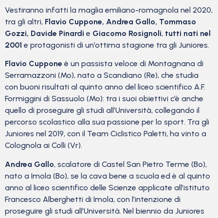
Vestiranno infatti la maglia emiliano-romagnola nel 2020,
tra gli altri,
Flavio Cuppone, Andrea Gallo, Tommaso
Gozzi, Davide Pinardi
e
Giacomo Rosignoli
,
tutti nati nel
2001
e protagonisti di un’ottima stagione tra gli Juniores.
Flavio Cuppone
è un passista veloce di Montagnana di
Serramazzoni (Mo), nato a Scandiano (Re), che studia
con buoni risultati al quinto anno del liceo scientifico A.F.
Formiggini di Sassuolo (Mo): tra i suoi obiettivi c’è anche
quello di proseguire gli studi all’Università, collegando il
percorso scolastico alla sua passione per lo sport. Tra gli
Juniores nel 2019, con il Team Ciclistico Paletti, ha vinto a
Colognola ai Colli (Vr).
Andrea Gallo
, scalatore di Castel San Pietro Terme (Bo),
nato a Imola (Bo), se la cava bene a scuola ed è al quinto
anno al liceo scientifico delle Scienze applicate all’istituto
Francesco Alberghetti di Imola, con l’intenzione di
proseguire gli studi all’Università. Nel biennio da Juniores