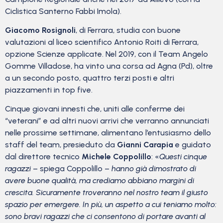
Ciclistica Santerno Fabbi Imola).
Giacomo Rosignoli
, di Ferrara, studia con buone
valutazioni al liceo scientifico Antonio Roiti di Ferrara,
opzione Scienze applicate. Nel 2019, con il Team Angelo
Gomme Villadose, ha vinto una corsa ad Agna (Pd), oltre
a un secondo posto, quattro terzi posti e altri
piazzamenti in top five.
Cinque giovani innesti che, uniti alle conferme dei
“veterani” e ad altri nuovi arrivi che verranno annunciati
nelle prossime settimane, alimentano l’entusiasmo dello
staff del team, presieduto da
Gianni Carapia
e guidato
dal direttore tecnico
Michele Coppolillo
: «
Questi cinque
ragazzi
– spiega Coppolillo –
hanno già dimostrato di
avere buone qualità, ma crediamo abbiano margini di
crescita. Sicuramente troveranno nel nostro team il giusto
spazio per emergere. In più, un aspetto a cui teniamo molto:
sono bravi ragazzi che ci consentono di portare avanti al