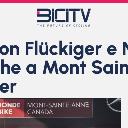
 Flückiger e N
che a Mont Sain
er