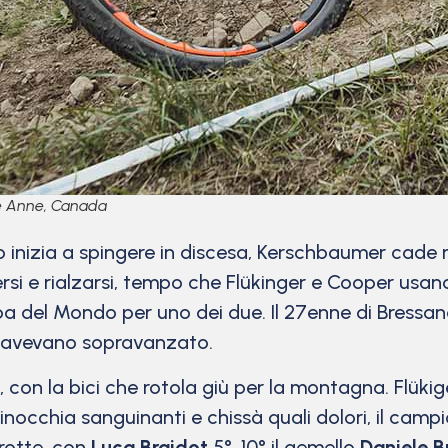
e Anne, Canada
o inizia a spingere in discesa, Kerschbaumer cade
rsi e rialzarsi, tempo che Flükinger e Cooper usan
pa del Mondo per uno dei due. Il 27enne di Bressano
lo avevano sopravanzato.
, con la bici che rotola giù per la montagna. Flükiger
chia sanguinanti e chissà quali dolori, il campione
rotte, con
Luca Braidot
5°. 10° il gemello
Daniele B