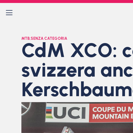
MTB
,
SENZA CATEGORIA
CdM XCO: con
svizzera an
Kerschbaum