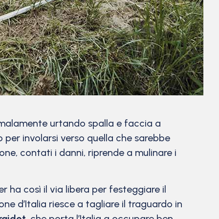
 malamente urtando spalla e faccia a
o per involarsi verso quella che sarebbe
ne, contati i danni, riprende a mulinare i
 ha così il via libera per festeggiare il
 d’Italia riesce a tagliare il traguardo in
raidot
, che porta l’Italia a occupare ben