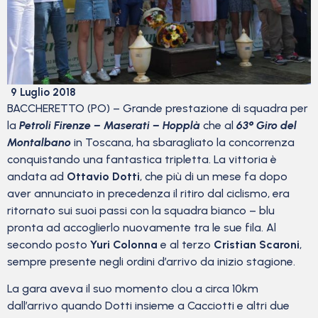
9 Luglio 2018
BACCHERETTO (PO) – Grande prestazione di squadra per
la
Petroli Firenze – Maserati – Hopplà
che al
63° Giro del
Montalbano
in Toscana, ha sbaragliato la concorrenza
conquistando una fantastica tripletta. La vittoria è
andata ad
Ottavio Dotti
, che più di un mese fa dopo
aver annunciato in precedenza il ritiro dal ciclismo, era
ritornato sui suoi passi con la squadra bianco – blu
pronta ad accoglierlo nuovamente tra le sue fila. Al
secondo posto
Yuri Colonna
e al terzo
Cristian Scaroni
,
sempre presente negli ordini d’arrivo da inizio stagione.
La gara aveva il suo momento clou a circa 10km
dall’arrivo quando Dotti insieme a Cacciotti e altri due