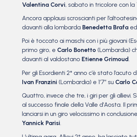
Valentina Corvi
, sabato in tricolore con l
Ancora applausi scroscianti per l’altoatesi
davanti alla lombarda
Benedetta Brafa
ed 
Poi è toccato ai maschi con i più giovani (E
primo giro, e
Carlo Bonetto
(Lombardia) che
davanti al valdostano
Etienne Grimoud
.
Per gli Esordienti 2° anno c’è stato l’acuto
Ivan Franzini
(Lombardia) e 1’7” su
Carlo C
Quattro, invece che tre, i giri per gli allievi.
al successo finale della Valle d’Aosta. Il pr
lanciarsi in un giro velocissimo in conclusio
Yannick Parisi
.
L’ultima gara, Allievi 2° anno, ha lasciato 