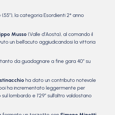
(55”), la categoria Esordienti 2° anno
lippo Musso
(Valle d’Aosta), al comando il
uto un bell’acuto aggiudicandosi la vittoria
tanto da guadagnare a fine gara 40” su
stinacchio
ha dato un contributo notevole
 poi ha incrementato leggermente per
o sul lombardo e 1’29” sull’altro valdostano
 era formato un terzetto con
Simone Minotti