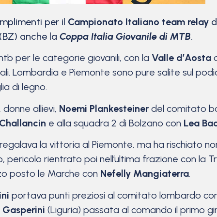
mplimenti per il
Campionato Italiano team relay
d
 (BZ) anche la
Coppa Italia Giovanile di MTB
.
mtb per le categorie giovanili, con la
Valle d’Aosta
a
onali. Lombardia e Piemonte sono pure salite sul podi
a di legno.
 donne allievi,
Noemi Plankesteiner
del comitato bo
 Challancin
e alla squadra 2 di Bolzano con
Lea Ba
regalava la vittoria al Piemonte, ma ha rischiato n
 pericolo rientrato poi nell’ultima frazione con la Tr
rzo posto le Marche con
Nefelly Mangiaterra
.
ini
portava punti preziosi al comitato lombardo con u
 Gasperini
(Liguria) passata al comando il primo g