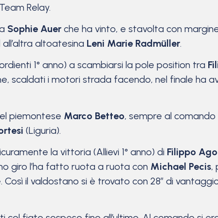
a Team Relay.
na
Sophie Auer
che ha vinto, e stavolta con margine 
all’altra altoatesina
Leni Marie Radmüller
.
sordienti 1° anno) a scambiarsi la pole position tra
Fi
, scaldati i motori strada facendo, nel finale ha av
 del piemontese
Marco Betteo
, sempre al comando 
ortesi
(Liguria).
 Sicuramente la vittoria (Allievi 1° anno) di
Filippo Ago
imo giro l’ha fatto ruota a ruota con
Michael Pecis
,
ne. Così il valdostano si è trovato con 28” di vantaggi
tutti col fiato sospeso fino all’ultimo. Al comando si