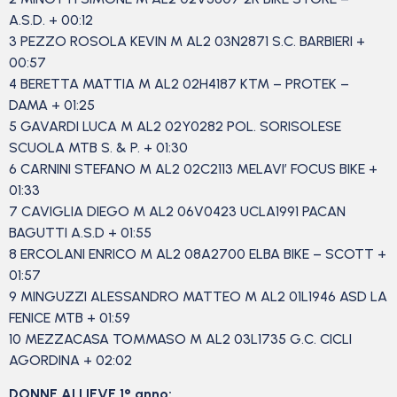
A.S.D. + 00:12
3 PEZZO ROSOLA KEVIN M AL2 03N2871 S.C. BARBIERI +
00:57
4 BERETTA MATTIA M AL2 02H4187 KTM – PROTEK –
DAMA + 01:25
5 GAVARDI LUCA M AL2 02Y0282 POL. SORISOLESE
SCUOLA MTB S. & P. + 01:30
6 CARNINI STEFANO M AL2 02C2113 MELAVI’ FOCUS BIKE +
01:33
7 CAVIGLIA DIEGO M AL2 06V0423 UCLA1991 PACAN
BAGUTTI A.S.D + 01:55
8 ERCOLANI ENRICO M AL2 08A2700 ELBA BIKE – SCOTT +
01:57
9 MINGUZZI ALESSANDRO MATTEO M AL2 01L1946 ASD LA
FENICE MTB + 01:59
10 MEZZACASA TOMMASO M AL2 03L1735 G.C. CICLI
AGORDINA + 02:02
DONNE ALLIEVE 1° anno: