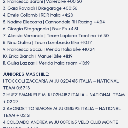
2. Francesca Baroni | Vallerbike +00:50
3. Gaia Ravaioli | Bikegarage +00:56
4. Emilie Collomb | RDR Italia +4:23
5. Nadine Ellecosta | Cannondale RH Racing +4:34
6. Giorgia Stegagnolo | Four Es +4:51
7. Alessia Verrando | Team Lapierre Trentino +6:30
8. Nina Gulino | Team Lombardo Bike +10:17
9. Francesca Saccu | Merida Italia Bike +10:24
10. Erika Bianchi | Manuel Bike +11:19
11. Giulia Lazzari | Merida Italia team +13:19
JUNIORES MASCHILE:
1 TOCCOLI ZACCARIA M JU 02D4415 ITALIA – NATIONAL
TEAM 0:57:13
2 HUEZ EMANUELE M JU 02H4187 ITALIA – NATIONAL TEAM
+ 02:27
3 AVONDETTO SIMONE M JU 01B1593 ITALIA – NATIONAL
TEAM + 02:51
4 COLOMBO ANDREA M JU 00F0165 VELO CLUB MONTE