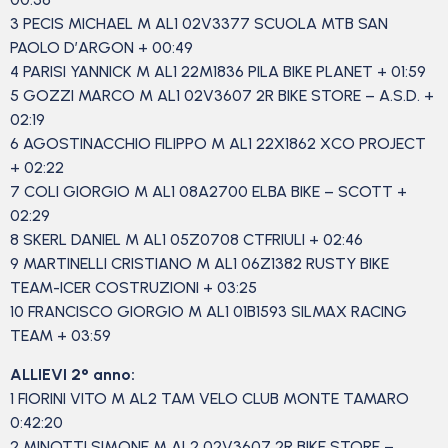
3 PECIS MICHAEL M AL1 02V3377 SCUOLA MTB SAN
PAOLO D’ARGON + 00:49
4 PARISI YANNICK M AL1 22M1836 PILA BIKE PLANET + 01:59
5 GOZZI MARCO M AL1 02V3607 2R BIKE STORE – A.S.D. +
02:19
6 AGOSTINACCHIO FILIPPO M AL1 22X1862 XCO PROJECT
+ 02:22
7 COLI GIORGIO M AL1 08A2700 ELBA BIKE – SCOTT +
02:29
8 SKERL DANIEL M AL1 05Z0708 CTFRIULI + 02:46
9 MARTINELLI CRISTIANO M AL1 06Z1382 RUSTY BIKE
TEAM-ICER COSTRUZIONI + 03:25
10 FRANCISCO GIORGIO M AL1 01B1593 SILMAX RACING
TEAM + 03:59
ALLIEVI 2° anno:
1 FIORINI VITO M AL2 TAM VELO CLUB MONTE TAMARO
0:42:20
2 MINOTTI SIMONE M AL2 02V3607 2R BIKE STORE –