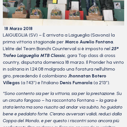
18 Marzo 2018
LAIGUEGLIA (SV) – È arrivata a Laigueglia (Savona) la
prima vittoria stagionale per
Marco Aurelio Fontana
.
L’élite del Team Bianchi Countervail si è imposto nel
25°
Trofeo Laigueglia MTB Classic
, gara Top class di cross
country, disputata domenica 18 marzo. Il Prorider ha vinto
in solitaria in 1.24:08 malgrado una foratura nell’ultimo
giro, precedendo il colombiano
Jhonnatan Botero
Villegas
(a 1’43”) e l’italiano
Denis Fumarola
(a 2’13”).
“Sono contento sia per la vittoria, sia per la prestazione. Su
un circuito fangoso
– ha raccontato Fontana –
la gara è
stata lenta ma sono riuscito ad andar via subito, ho guidato
bene e pedalato forte. C’erano avversari validi, reduci dalla
Coppa del Mondo, e per questo i riscontri sono ancora più