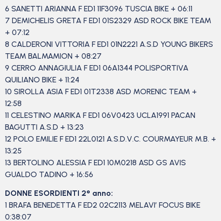
6 SANETTI ARIANNA F ED1 11F3096 TUSCIA BIKE + 06:11
7 DEMICHELIS GRETA F ED1 01S2329 ASD ROCK BIKE TEAM
+ 07:12
8 CALDERONI VITTORIA F ED1 01N2221 A.S.D YOUNG BIKERS
TEAM BALMAMION + 08:27
9 CERRO ANNAGIULIA F ED1 06A1344 POLISPORTIVA
QUILIANO BIKE + 11:24
10 SIROLLA ASIA F ED1 01T2338 ASD MORENIC TEAM +
12:58
11 CELESTINO MARIKA F ED1 06V0423 UCLA1991 PACAN
BAGUTTI A.S.D + 13:23
12 POLO EMILIE F ED1 22L0121 A.S.D.V.C. COURMAYEUR M.B. +
13:25
13 BERTOLINO ALESSIA F ED1 10M0218 ASD GS AVIS
GUALDO TADINO + 16:56
DONNE ESORDIENTI 2° anno:
1 BRAFA BENEDETTA F ED2 02C2113 MELAVI’ FOCUS BIKE
0:38:07