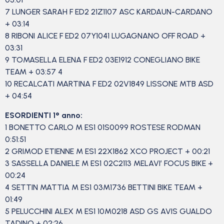
7 LUNGER SARAH F ED2 21Z1107 ASC KARDAUN-CARDANO
+ 03:14
8 RIBONI ALICE F ED2 07Y1041 LUGAGNANO OFF ROAD +
03:31
9 TOMASELLA ELENA F ED2 03E1912 CONEGLIANO BIKE
TEAM + 03:57 4
10 RECALCATI MARTINA F ED2 02V1849 LISSONE MTB ASD
+ 04:54
ESORDIENTI 1° anno:
1 BONETTO CARLO M ES1 01S0099 ROSTESE RODMAN
0:51:51
2 GRIMOD ETIENNE M ES1 22X1862 XCO PROJECT + 00:21
3 SASSELLA DANIELE M ES1 02C2113 MELAVI’ FOCUS BIKE +
00:24
4 SETTIN MATTIA M ES1 03M1736 BETTINI BIKE TEAM +
01:49
5 PELUCCHINI ALEX M ES1 10M0218 ASD GS AVIS GUALDO
TADINO + 02:26