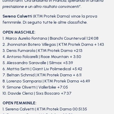
confortanti. Ora andiamo in Francia, sperando in un’altra
prestazione e un altro risultato convincenti”
.
Serena Calvetti
(KTM Protek Dama) vince la prova
femminile. Di seguito tutte le altre classifiche.
OPEN MASCHILE:
1. Marco Aurelio Fontana | Bianchi Countervail 1:24:08
2. Jhonnatan Botero Villegas | KTM Protek Dama + 1:43
3. Denis Fumarola | KTM Protek Dama +2:13
4. Antonio Folcarelli | Race Mountain + 3:50
5. Alessandro Saravalle | Silmax +5:39
6. Mattia Setti | Giant Liv Polimedical +5:42
7. Beltain Schmid | KTM Protek Dama + 6:11
8. Lorenzo Samparisi | KTM Protek Dama +6:49
9. Simone Olivetti | Vallerbike +7:05
10. Davide Clerici | Sixs Boscaro +7:37
OPEN FEMMINILE:
1. Serena Calvetti | KTM Protek Dama 00:51:35