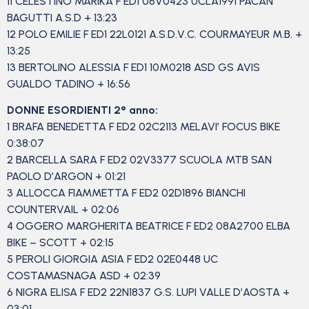
11 CELESTINO MARIKA F ED1 06V0423 UCLA1991 PACAN
BAGUTTI A.S.D + 13:23
12 POLO EMILIE F ED1 22L0121 A.S.D.V.C. COURMAYEUR M.B. +
13:25
13 BERTOLINO ALESSIA F ED1 10M0218 ASD GS AVIS
GUALDO TADINO + 16:56
DONNE ESORDIENTI 2° anno:
1 BRAFA BENEDETTA F ED2 02C2113 MELAVI’ FOCUS BIKE
0:38:07
2 BARCELLA SARA F ED2 02V3377 SCUOLA MTB SAN
PAOLO D’ARGON + 01:21
3 ALLOCCA FIAMMETTA F ED2 02D1896 BIANCHI
COUNTERVAIL + 02:06
4 OGGERO MARGHERITA BEATRICE F ED2 08A2700 ELBA
BIKE – SCOTT + 02:15
5 PEROLI GIORGIA ASIA F ED2 02E0448 UC
COSTAMASNAGA ASD + 02:39
6 NIGRA ELISA F ED2 22N1837 G.S. LUPI VALLE D’AOSTA +
03:01