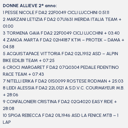
DONNE ALLIEVE 2° anno:
1 PESSE NICOLE F DA2 22F0049 CICLI LUCCHINI 0:51:11
2 MARZANI LETIZIA F DA2 07U1631 MERIDA ITALIA TEAM +
01:00
3 TORMENA GAIA F DA2 22F0049 CICLI LUCCHINI + 03:40
4 ZANGA MARTA F DA2 02H4187 KTM – PROTEK – DAMA +
04:58
5 ACQUISTAPACE VITTORIA F DA2 02L1952 ASD – ALPIN
BIKE EDILBI TEAM + 07:25
6 CROCI MARGARET F DA2 07Q0304 PEDALE FIDENTINO
RACE TEAM + 07:43
7 NITELLI ERIKA F DA2 01S0099 ROSTESE RODMAN + 25:03
8 LEIDI ALESSIA F DA2 22L0121 A.S.D.V.C. COURMAYEUR M.B.
+ 28:06
9 CONFALONIERI CRISTINA F DA2 02Q4020 EASY RIDE +
28:08
10 SPIGA REBECCA F DA2 01L1946 ASD LA FENICE MTB – 1
LAP