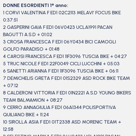
DONNE ESORDIENTI 1° anno:
1 CORVI VALENTINA F ED1 02C2113 MELAVI’ FOCUS BIKE
0:37:51
2 GASPERINI GAIA F ED1 06V0423 UCLA1991 PACAN
BAGUTTI A.S.D + 01:02
3 CROSA FRANCESCA F ED1 06Y0434 BICI CAMOGLI
GOLFO PARADISO + 01:48
4 CAROSI FRANCESCA F ED1 11F3096 TUSCIA BIKE + 04:27
5 TRUC NICOLE F ED1 22F0049 CICLI LUCCHINI + 05:03
6 SANETTI ARIANNA F ED1 11F3096 TUSCIA BIKE + 06:11
7 DEMICHELIS GRETA F ED1 01S2329 ASD ROCK BIKE TEAM
+ 07:12
8 CALDERONI VITTORIA F ED1 01N2221 A.S.D YOUNG BIKERS
TEAM BALMAMION + 08:27
9 CERRO ANNAGIULIA F ED1 06A1344 POLISPORTIVA
QUILIANO BIKE + 11:24
10 SIROLLA ASIA F ED1 01T2338 ASD MORENIC TEAM +
12:58