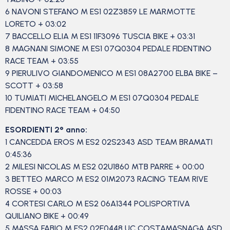
6 NAVONI STEFANO M ES1 02Z3859 LE MARMOTTE
LORETO + 03:02
7 BACCELLO ELIA M ES1 11F3096 TUSCIA BIKE + 03:31
8 MAGNANI SIMONE M ES1 07Q0304 PEDALE FIDENTINO
RACE TEAM + 03:55
9 PIERULIVO GIANDOMENICO M ES1 08A2700 ELBA BIKE –
SCOTT + 03:58
10 TUMIATI MICHELANGELO M ES1 07Q0304 PEDALE
FIDENTINO RACE TEAM + 04:50
ESORDIENTI 2° anno:
1 CANCEDDA EROS M ES2 02S2343 ASD TEAM BRAMATI
0:45:36
2 MILESI NICOLAS M ES2 02U1860 MTB PARRE + 00:00
3 BETTEO MARCO M ES2 01M2073 RACING TEAM RIVE
ROSSE + 00:03
4 CORTESI CARLO M ES2 06A1344 POLISPORTIVA
QUILIANO BIKE + 00:49
5 MASSA FABIO M ES2 02E0448 UC COSTAMASNAGA ASD