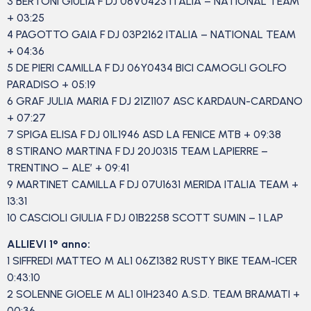
3 BERTONI GIULIA F DJ 06V0423 ITALIA – NATIONAL TEAM
+ 03:25
4 PAGOTTO GAIA F DJ 03P2162 ITALIA – NATIONAL TEAM
+ 04:36
5 DE PIERI CAMILLA F DJ 06Y0434 BICI CAMOGLI GOLFO
PARADISO + 05:19
6 GRAF JULIA MARIA F DJ 21Z1107 ASC KARDAUN-CARDANO
+ 07:27
7 SPIGA ELISA F DJ 01L1946 ASD LA FENICE MTB + 09:38
8 STIRANO MARTINA F DJ 20J0315 TEAM LAPIERRE –
TRENTINO – ALE’ + 09:41
9 MARTINET CAMILLA F DJ 07U1631 MERIDA ITALIA TEAM +
13:31
10 CASCIOLI GIULIA F DJ 01B2258 SCOTT SUMIN – 1 LAP
ALLIEVI 1° anno:
1 SIFFREDI MATTEO M AL1 06Z1382 RUSTY BIKE TEAM-ICER
0:43:10
2 SOLENNE GIOELE M AL1 01H2340 A.S.D. TEAM BRAMATI +
00:36