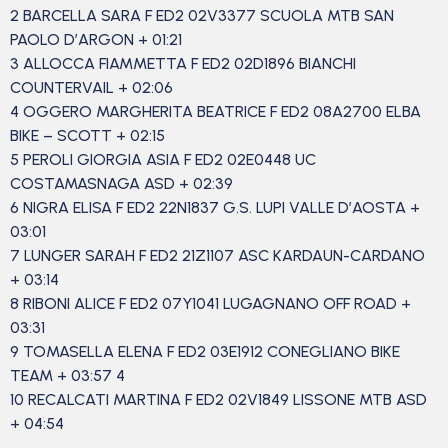
2 BARCELLA SARA F ED2 02V3377 SCUOLA MTB SAN
PAOLO D’ARGON + 01:21
3 ALLOCCA FIAMMETTA F ED2 02D1896 BIANCHI
COUNTERVAIL + 02:06
4 OGGERO MARGHERITA BEATRICE F ED2 08A2700 ELBA
BIKE – SCOTT + 02:15
5 PEROLI GIORGIA ASIA F ED2 02E0448 UC
COSTAMASNAGA ASD + 02:39
6 NIGRA ELISA F ED2 22N1837 G.S. LUPI VALLE D’AOSTA +
03:01
7 LUNGER SARAH F ED2 21Z1107 ASC KARDAUN-CARDANO
+ 03:14
8 RIBONI ALICE F ED2 07Y1041 LUGAGNANO OFF ROAD +
03:31
9 TOMASELLA ELENA F ED2 03E1912 CONEGLIANO BIKE
TEAM + 03:57 4
10 RECALCATI MARTINA F ED2 02V1849 LISSONE MTB ASD
+ 04:54