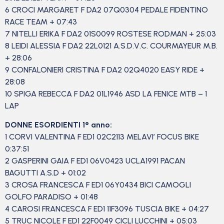
6 CROCI MARGARET F DA2 07Q0304 PEDALE FIDENTINO
RACE TEAM + 07:43
7 NITELLI ERIKA F DA2 01S0099 ROSTESE RODMAN + 25:03
8 LEIDI ALESSIA F DA2 22L0121 A.S.D.V.C. COURMAYEUR M.B.
+ 28:06
9 CONFALONIERI CRISTINA F DA2 02Q4020 EASY RIDE +
28:08
10 SPIGA REBECCA F DA2 01L1946 ASD LA FENICE MTB – 1
LAP
DONNE ESORDIENTI 1
° anno:
1 CORVI VALENTINA F ED1 02C2113 MELAVI’ FOCUS BIKE
0:37:51
2 GASPERINI GAIA F ED1 06V0423 UCLA1991 PACAN
BAGUTTI A.S.D + 01:02
3 CROSA FRANCESCA F ED1 06Y0434 BICI CAMOGLI
GOLFO PARADISO + 01:48
4 CAROSI FRANCESCA F ED1 11F3096 TUSCIA BIKE + 04:27
5 TRUC NICOLE F ED1 22F0049 CICLI LUCCHINI + 05:03