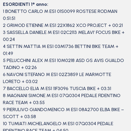
ESORDIENTI 1° anno:
1 BONETTO CARLO M ES1 01S0099 ROSTESE RODMAN
0:51:51
2 GRIMOD ETIENNE M ES1 22X1862 XCO PROJECT + 00:21
3 SASSELLA DANIELE M ES1 02C2113 MELAVI’ FOCUS BIKE +
00:24
4 SETTIN MATTIA M ES1 03M1736 BETTINI BIKE TEAM +
01:49
5 PELUCCHINI ALEX M ES1 10M0218 ASD GS AVIS GUALDO
TADINO + 02:26
6 NAVONI STEFANO M ES1 02Z3859 LE MARMOTTE
LORETO + 03:02
7 BACCELLO ELIA M ES1 11F3096 TUSCIA BIKE + 03:31
8 MAGNANI SIMONE M ES1 07Q0304 PEDALE FIDENTINO
RACE TEAM + 03:55
9 PIERULIVO GIANDOMENICO M ES1 08A2700 ELBA BIKE –
SCOTT + 03:58
10 TUMIATI MICHELANGELO M ES1 07Q0304 PEDALE
FIDENTINO RACE TEAM + 04:50