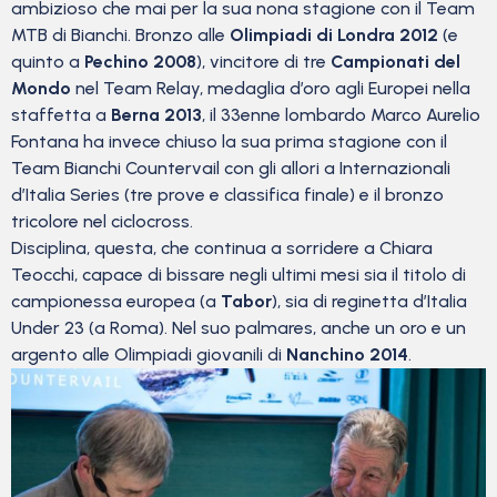
ambizioso che mai per la sua nona stagione con il Team
MTB di Bianchi. Bronzo alle
Olimpiadi di Londra 2012
(e
quinto a
Pechino 2008
), vincitore di tre
Campionati del
Mondo
nel Team Relay, medaglia d’oro agli Europei nella
staffetta a
Berna 2013
, il 33enne lombardo Marco Aurelio
Fontana ha invece chiuso la sua prima stagione con il
Team Bianchi Countervail con gli allori a Internazionali
d’Italia Series (tre prove e classifica finale) e il bronzo
tricolore nel ciclocross.
Disciplina, questa, che continua a sorridere a Chiara
Teocchi, capace di bissare negli ultimi mesi sia il titolo di
campionessa europea (a
Tabor
), sia di reginetta d’Italia
Under 23 (a Roma). Nel suo palmares, anche un oro e un
argento alle Olimpiadi giovanili di
Nanchino 2014
.