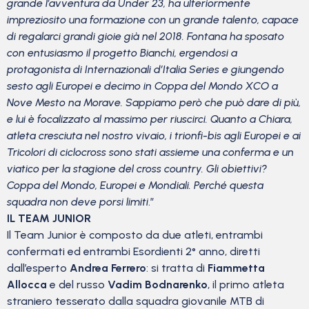
grande l’avventura da Under 23, ha ulteriormente
impreziosito una formazione con un grande talento, capace
di regalarci grandi gioie già nel 2018. Fontana ha sposato
con entusiasmo il progetto Bianchi, ergendosi a
protagonista di Internazionali d’Italia Series e giungendo
sesto agli Europei e decimo in Coppa del Mondo XCO a
Nove Mesto na Morave. Sappiamo però che può dare di più,
e lui è focalizzato al massimo per riuscirci. Quanto a Chiara,
atleta cresciuta nel nostro vivaio, i trionfi-bis agli Europei e ai
Tricolori di ciclocross sono stati assieme una conferma e un
viatico per la stagione del cross country. Gli obiettivi?
Coppa del Mondo, Europei e Mondiali. Perché questa
squadra non deve porsi limiti
.”
IL TEAM JUNIOR
Il Team Junior è composto da due atleti, entrambi
confermati ed entrambi Esordienti 2° anno, diretti
dall’esperto
Andrea Ferrero
: si tratta di
Fiammetta
Allocca
e del russo
Vadim Bodnarenko
, il primo atleta
straniero tesserato dalla squadra giovanile MTB di