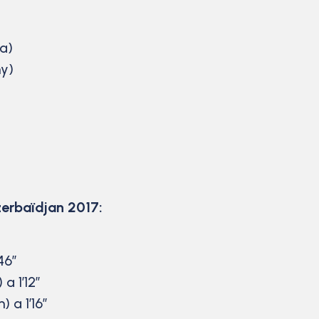
ia)
my)
erbaïdjan 2017:
46″
a 1’12”
 a 1’16”