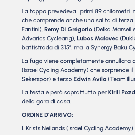
La tappa prevedeva i primi 89 chilometri in 
che comprende anche una salita di terza c
Fantini),
Remy Di Grégorio
(Delko Marseill
Advarics Cycleang),
Lubos Malovec
(Dukl
battistrada di 3’15”, ma la Synergy Baku Cy
La fuga viene completamente annullata all
(Israel Cycling Academy) che sorprende il
Sekerspor) e terzo
Edwin Avila
(Team Illu
La festa è però soprattutto per
Kirill Po
della gara di casa.
ORDINE D’ARRIVO:
1. Krists Neilands (Israel Cycling Academy)