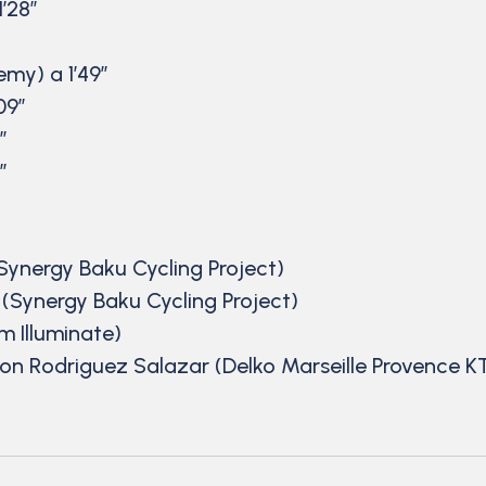
’28”
emy) a 1’49”
09”
”
”
(Synergy Baku Cycling Project)
 (Synergy Baku Cycling Project)
m Illuminate)
on Rodriguez Salazar (Delko Marseille Provence 