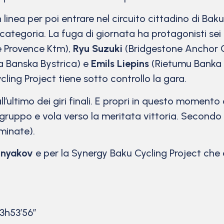
linea per poi entrare nel circuito cittadino di Baku
ategoria. La fuga di giornata ha protagonisti sei 
e Provence Ktm),
Ryu Suzuki
(Bridgestone Anchor 
a Banska Bystrica) e
Emils Liepins
(Rietumu Banka 
cling Project tiene sotto controllo la gara.
’ultimo dei giri finali. E propri in questo moment
 gruppo e vola verso la meritata vittoria. Second
minate).
zdnyakov
e per la Synergy Baku Cycling Project che 
 3h53’56”