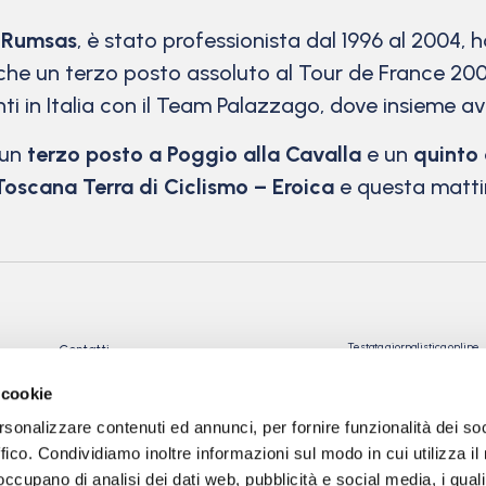
 Rumsas
, è stato professionista dal 1996 al 2004, h
 un terzo posto assoluto al Tour de France 2002. 
anti in Italia con il Team Palazzago, dove insieme a
 un
terzo posto a Poggio alla Cavalla
e un
quinto 
Toscana Terra di Ciclismo – Eroica
e questa mattin
Testata giornalistica online
Contatti
Registrata presso il Tribu
Privacy Policy
Registrazione n° 10/2018 Iscr
 cookie
Cookie Policy
n°023574
rsonalizzare contenuti ed annunci, per fornire funzionalità dei so
Direttore Responsabile: Gio
Tev snc di Torre Giorgio e
ffico. Condividiamo inoltre informazioni sul modo in cui utilizza il 
C.
 occupano di analisi dei dati web, pubblicità e social media, i qual