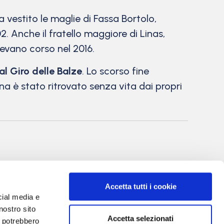
a vestito le maglie di Fassa Bortolo,
Anche il fratello maggiore di Linas,
vevano corso nel 2016.
al Giro delle Balze
. Lo scorso fine
a è stato ritrovato senza vita dai propri
nale di Bergamo
itto al R.O.C. al
Accetta tutti i cookie
cial media e
rgio Torre
 Villa Valerio &
nostro sito
Accetta selezionati
i potrebbero