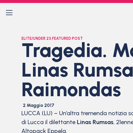
ELITE/UNDER 23
,
FEATURED POST
Tragedia. Mo
Linas Rumsas,
Raimondas
2 Maggio 2017
LUCCA (LU) – Un’altra tremenda notizia sc
di Lucca il dilettante
Linas Rumsas
, 21enn
Altopack Eppela.