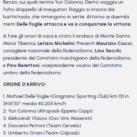
Renzo, sui quali rientra Yuri Colonna. Dietro viaggia un
folto drappello di inseguitori. Raggio si stacca dai
battistrada, che rimangono in sette. Attorno ai duemila
metri
Delle Foglie attacca e va a conquistare la vittoria
.
A fare gli onori di casa è stato il sindaco di Monte Santa
Maria Tiberina,
Letizia Michelini
. Presenti
Maurizio Ciucci
,
consigliere nazionale della Federciclismo,
Lino Secchi
,
presidente del Comitato marchigiano della Federciclismo,
e
Pino Berettoni
, vicepresidente vicario del Comitato
umbro della Federciclismo.
ORDINE D’ARRIVO:
1. Michael Delle Foglie (Gragnano Sporting Club) km 131 in
3h15’30” media 40,205 km/h
2. Yuri Colonna (Altopack-Eppela Coppi)
3. Aleksandr Vlasov (Gsc Viris Maserati)
4. Giovanni Petroni (Team Cervelo)
5. Umberto Orsini (Team Colpack)