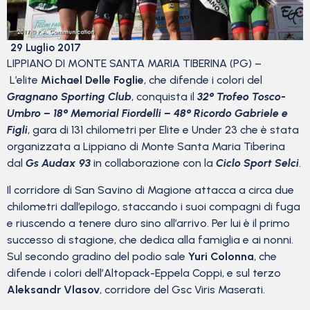
29 Luglio 2017
LIPPIANO DI MONTE SANTA MARIA TIBERINA (PG) –
L’elite
Michael Delle Foglie
, che difende i colori del
Gragnano Sporting Club
, conquista il
32° Trofeo Tosco-
Umbro – 18° Memorial Fiordelli – 48° Ricordo Gabriele e
Figli
, gara di 131 chilometri per Elite e Under 23 che è stata
organizzata a Lippiano di Monte Santa Maria Tiberina
dal
Gs Audax 93
in collaborazione con la
Ciclo Sport Selci
.
Il corridore di San Savino di Magione attacca a circa due
chilometri dall’epilogo, staccando i suoi compagni di fuga
e riuscendo a tenere duro sino all’arrivo. Per lui è il primo
successo di stagione, che dedica alla famiglia e ai nonni.
Sul secondo gradino del podio sale
Yuri Colonna
, che
difende i colori dell’Altopack-Eppela Coppi, e sul terzo
Aleksandr Vlasov
, corridore del Gsc Viris Maserati.