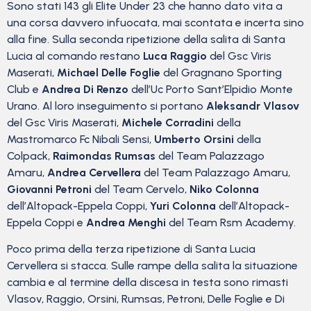
Sono stati 143 gli Elite Under 23 che hanno dato vita a
una corsa davvero infuocata, mai scontata e incerta sino
alla fine. Sulla seconda ripetizione della salita di Santa
Lucia al comando restano
Luca Raggio
del Gsc Viris
Maserati,
Michael Delle Foglie
del Gragnano Sporting
Club e
Andrea Di Renzo
dell’Uc Porto Sant’Elpidio Monte
Urano. Al loro inseguimento si portano
Aleksandr Vlasov
del Gsc Viris Maserati,
Michele Corradini
della
Mastromarco Fc Nibali Sensi,
Umberto Orsini
della
Colpack,
Raimondas Rumsas
del Team Palazzago
Amaru,
Andrea Cervellera
del Team Palazzago Amaru,
Giovanni Petroni
del Team Cervelo,
Niko Colonna
dell’Altopack-Eppela Coppi,
Yuri Colonna
dell’Altopack-
Eppela Coppi e
Andrea Menghi
del Team Rsm Academy.
Poco prima della terza ripetizione di Santa Lucia
Cervellera si stacca. Sulle rampe della salita la situazione
cambia e al termine della discesa in testa sono rimasti
Vlasov, Raggio, Orsini, Rumsas, Petroni, Delle Foglie e Di