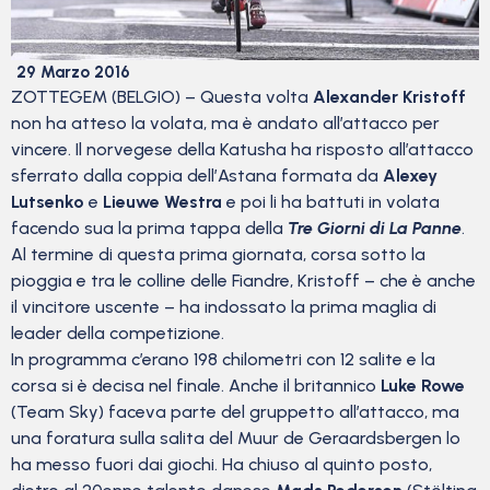
29 Marzo 2016
ZOTTEGEM (BELGIO) – Questa volta
Alexander Kristoff
non ha atteso la volata, ma è andato all’attacco per
vincere. Il norvegese della Katusha ha risposto all’attacco
sferrato dalla coppia dell’Astana formata da
Alexey
Lutsenko
e
Lieuwe Westra
e poi li ha battuti in volata
facendo sua la prima tappa della
Tre Giorni di La Panne
.
Al termine di questa prima giornata, corsa sotto la
pioggia e tra le colline delle Fiandre, Kristoff – che è anche
il vincitore uscente – ha indossato la prima maglia di
leader della competizione.
In programma c’erano 198 chilometri con 12 salite e la
corsa si è decisa nel finale. Anche il britannico
Luke Rowe
(Team Sky) faceva parte del gruppetto all’attacco, ma
una foratura sulla salita del Muur de Geraardsbergen lo
ha messo fuori dai giochi. Ha chiuso al quinto posto,