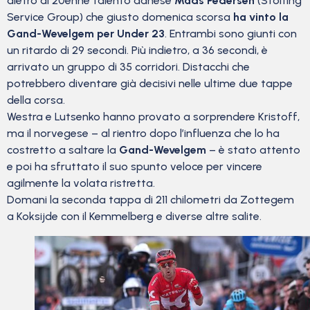
dietro al 20enne talento danese
Mads Pedersen
(Stölting
Service Group) che giusto domenica scorsa
ha vinto la
Gand-Wevelgem per Under 23
. Entrambi sono giunti con
un ritardo di 29 secondi. Più indietro, a 36 secondi, è
arrivato un gruppo di 35 corridori. Distacchi che
potrebbero diventare già decisivi nelle ultime due tappe
della corsa.
Westra e Lutsenko hanno provato a sorprendere Kristoff,
ma il norvegese – al rientro dopo l’influenza che lo ha
costretto a saltare la
Gand-Wevelgem
– è stato attento
e poi ha sfruttato il suo spunto veloce per vincere
agilmente la volata ristretta.
Domani la seconda tappa di 211 chilometri da Zottegem
a Koksijde con il Kemmelberg e diverse altre salite.