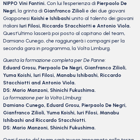
NIPPO Vini Fantini.
Con lui l’esperienza di
Pierpaolo De
Negri
, la grinta di
Gianfranco Zilioli
e dei due giovani
Giapponesi
Koishi e Ishibashi
unito al talento dei giovani
italiani
Iuri Filosi, Riccardo Stacchiotti e Antonio Viola.
Quest’ultimo lascerà poi posto al capitano del team,
Damiano Cunego, che raggiungerà i compagni per la
seconda gara in programma, la Volta Limburg.
Questa la formazione completa per De Panne:
Eduard Grosu, Pierpaolo De Negri, Gianfranco Zilioli,
Yuma Koishi, Iuri Filosi, Manabu Ishibashi, Riccardo
Stacchiotti and Antonio Viola.
DS: Mario Manzoni, Shinichi Fukushima.
La formazione per la
Volta LImburg:
Damiano Cunego, Eduard Grosu, Pierpaolo De Negri,
Gianfranco Zilioli, Yuma Koishi, Iuri Filosi, Manabu
Ishibashi and Riccardo Stacchiotti.
DS: Mario Manzoni, Shinichi Fukushima.
Oggi il resto del team sarà invece impegnato nella terza