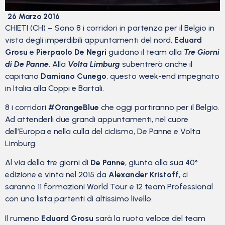
26 Marzo 2016
CHIETI (CH) – Sono 8 i corridori in partenza per il Belgio in
vista degli imperdibili appuntamenti del nord.
Eduard
Grosu
e
Pierpaolo De Negri
guidano il team alla
Tre Giorni
di De Panne
. Alla
Volta Limburg
subentrerà anche il
capitano
Damiano Cunego
, questo week-end impegnato
in Italia alla Coppi e Bartali.
8 i corridori
#OrangeBlue
che oggi partiranno per il Belgio.
Ad attenderli due grandi appuntamenti, nel cuore
dell’Europa e nella culla del ciclismo, De Panne e Volta
Limburg.
Al via della tre giorni di
De Panne
, giunta alla sua 40°
edizione e vinta nel 2015 da
Alexander Kristoff
, ci
saranno 11 formazioni World Tour e 12 team Professional
con una lista partenti di altissimo livello.
Il rumeno
Eduard Grosu
sarà la ruota veloce del team