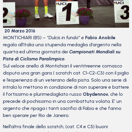
20 Marzo 2016
MONTICHIARI (BS) –
“Dulcis in fundo”
e
Fabio Anobile
regala all’Italia una stupenda medaglia d’argento nella
quarta ed ultima giornata dei
Campionati Mondiali su
Pista di Ciclismo Paralimpico
.
Sul veloce anello di Montichiari il ventitreenne comasco
disputa una gran gara ( scratch cat. C1-C2-C3) con il piglio
e l’esperienza di un veterano della pista. Solo una serie di
intralci lo mettono in condizione di non superare e battere
il fortissimo e plurimedagliato russo
Obydennov,
che lo
precede di pochissimo in una combattuta volata. E’ un
argento che ripaga i tanti sacrifici di Fabio e che fanno
ben sperare per Rio de Janeiro.
Nell’altra finale dello scratch, (cat. C4 e C5) buoni