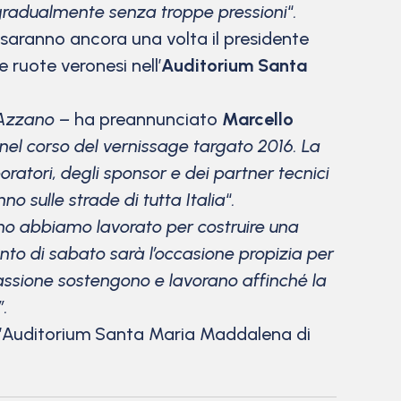
re gradualmente senza troppe pressioni
“
.
 saranno ancora una volta il presidente
 ruote veronesi nell’
Auditorium Santa
d’Azzano –
ha preannunciato
Marcello
el corso del vernissage targato 2016. La
atori, degli sponsor e dei partner tecnici
o sulle strade di tutta Italia
“
.
erno abbiamo lavorato per costruire una
ento di sabato sarà l’occasione propizia per
 passione sostengono e lavorano affinché la
”.
ll’Auditorium Santa Maria Maddalena di