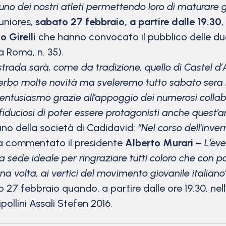
ascuno dei nostri atleti permettendo loro di matura
uniores,
sabato 27 febbraio, a partire dalle 19.30
,
o Girelli
che hanno convocato il pubblico delle due
a Roma, n. 35).
trada sarà, come da tradizione, quello di Castel 
rbo molte novità ma sveleremo tutto sabato sera n
ntusiasmo grazie all’appoggio dei numerosi collabor
duciosi di poter essere protagonisti anche quest’ann
no della società di Cadidavid:
“Nel corso dell’inv
a commentato il presidente
Alberto Murari
–
L’ev
e la sede ideale per ringraziare tutti coloro che con
na volta, ai vertici del movimento giovanile italiano
7 febbraio quando, a partire dalle ore 19.30, ne
ipollini Assali Stefen 2016.