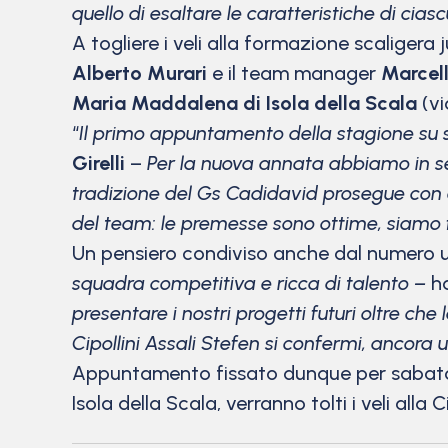
quello di esaltare le caratteristiche di ci
A togliere i veli alla formazione scaligera j
Alberto Murari
e il team manager
Marcell
Maria Maddalena di Isola della Scala
(vi
“
Il primo appuntamento della stagione su s
Girelli
–
Per la nuova annata abbiamo in se
tradizione del Gs Cadidavid prosegue con e
del team: le premesse sono ottime, siamo fi
Un pensiero condiviso anche dal numero u
squadra competitiva e ricca di talento –
h
presentare i nostri progetti futuri oltre ch
Cipollini Assali Stefen si confermi, ancora u
Appuntamento fissato dunque per sabato 2
Isola della Scala, verranno tolti i veli alla C