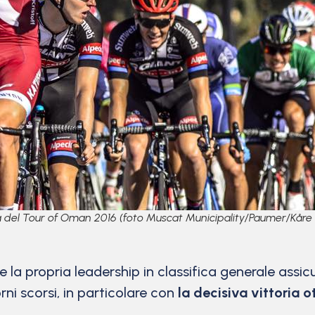
ata del Tour of Oman 2016 (foto Muscat Municipality/Paumer/Kåre
la propria leadership in classifica generale assic
rni scorsi, in particolare con
la decisiva vittoria 