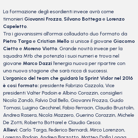
La formazione degli esordienti invece avrà come
timonieri
Giovanni Frozza
,
Silvano Bottega
e
Lorenzo
Capeletto
.
Tra i giovanissimi all’ormai collaudato duo formato da
Pietro Targa
e
Cristian Mello
si unisce il giovane
Giacomo
Cietto
e
Moreno Viotto
. Grande novità invece per la
squadra Mtb che potenzIa i suoi numeri e trova nel
giovane
Marco Dazzi
l’energia nuova per ripartire con
una nuova stagione che sarà ricca di successi.
L’organico del team che guidarà la Sprint Vidor nel 2016
è cosi formato:
presidente Fabrizio Cazzola, Vice
presidenti Valter Padoin e Albino Corazzin, consiglieri
Nicola Zandò, Falvio Dal Bello, Giovanni Frozza, Guido
Tomasi, Luigino Cecchinel, Fabio Ferracin, Claudio Brustolin,
Andrea Rasera, Nicola Mazzero, Guerino Corazzin, Michele
De Zotti, Roberto Bottarel e Claudio Cesca.
Allievi:
Carlo Targa, Federico Bernardi, Mirco Lorenzon,
Lorenzo Padoin, Andrea Barzotto, Matteo Dalla Longa,