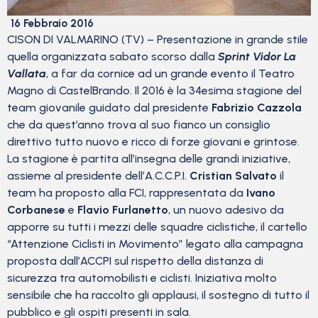
16 Febbraio 2016
CISON DI VALMARINO (TV) – Presentazione in grande stile
quella organizzata sabato scorso dalla
Sprint Vidor La
Vallata
, a far da cornice ad un grande evento il Teatro
Magno di CastelBrando. Il 2016 è la 34esima stagione del
team giovanile guidato dal presidente
Fabrizio Cazzola
che da quest’anno trova al suo fianco un consiglio
direttivo tutto nuovo e ricco di forze giovani e grintose.
La stagione è partita all’insegna delle grandi iniziative,
assieme al presidente dell’A.C.C.P.I.
Cristian Salvato
il
team ha proposto alla FCI, rappresentata da
Ivano
Corbanese
e
Flavio Furlanetto
, un nuovo adesivo da
apporre su tutti i mezzi delle squadre ciclistiche, il cartello
“Attenzione Ciclisti in Movimento” legato alla campagna
proposta dall’ACCPI sul rispetto della distanza di
sicurezza tra automobilisti e ciclisti. Iniziativa molto
sensibile che ha raccolto gli applausi, il sostegno di tutto il
pubblico e gli ospiti presenti in sala.