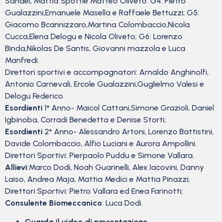
Sandei, Mattia Spottie Matteo Oliveto: G4: Pietro
Gualazzini,Emanuele Masella e Raffaele Bettuzzi; G5:
Giacomo Bcannizzaro,Martina Colombaccio,Nicola
Cucca,Elena Delogu e Nicola Oliveto; G6: Lorenzo
Binda,Nikolas De Santis, Giovanni mazzola e Luca
Manfredi.
Direttori sportivi e accompagnatori: Arnaldo Anghinolfi,
Antonio Carnevali, Ercole Gualazzini,Guglielmo Valesi e
Delogu Federico.
Esordienti
1° Anno- Maicol Cattani,Simone Grazioli, Daniel
Igbinoba, Corradi Benedetta e Denise Storti;
Esordienti
2° Anno- Alessandro Artoni, Lorenzo Battistini,
Davide Colombaccio, Alfio Luciani e Aurora Ampollini.
Direttori Sportivi: Pierpaolo Puddu e Simone Vallara.
Allievi
:Marco Dodi, Noah Guarinelli, Alex Iacovini, Danny
Laiso, Andrea Maja, Mattia Medici e Mattia Pinazzi;
Direttori Sportivi: Pietro Vallara ed Enea Farinotti;
Consulente Biomeccanico
: Luca Dodi.
Guarda il video di presentazione