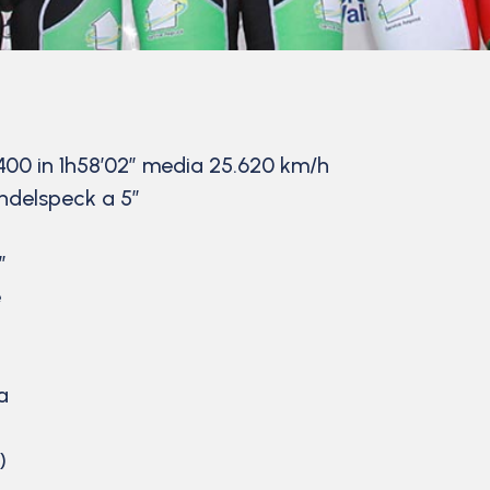
400 in 1h58’02” media 25.620 km/h
delspeck a 5″
″
e
a
)