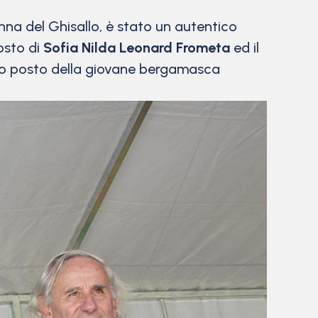
na del Ghisallo, è stato un autentico
osto di
Sofia Nilda Leonard Frometa
ed il
rto posto della giovane bergamasca