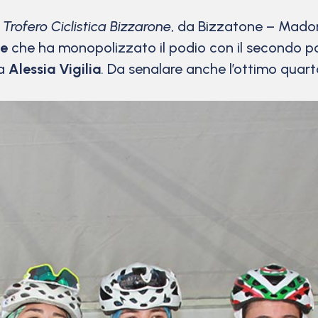
Trofero Ciclistica Bizzarone
, da Bizzatone – Madon
ne
che ha monopolizzato il podio con il secondo p
da
Alessia Vigilia
. Da senalare anche l’ottimo qua