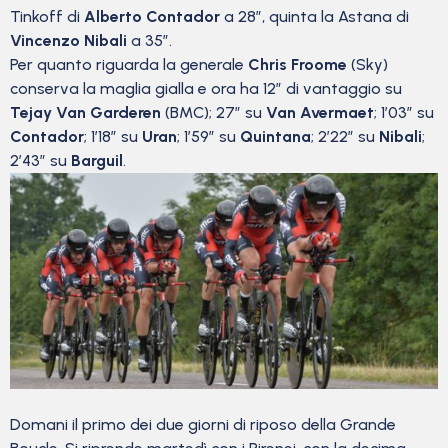
Tinkoff di
Alberto Contador
a 28″, quinta la Astana di
Vincenzo Nibali
a 35″.
Per quanto riguarda la generale
Chris Froome
(Sky)
conserva la maglia gialla e ora ha 12″ di vantaggio su
Tejay Van Garderen
(BMC); 27″ su
Van Avermaet
; 1’03” su
Contador
; 1’18” su
Uran
; 1’59” su
Quintana
; 2’22” su
Nibali
;
2’43” su
Barguil
.
Domani il primo dei due giorni di riposo della Grande