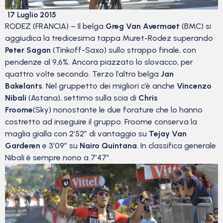
17 Luglio 2015
RODEZ (FRANCIA) – Il belga
Greg Van Avermaet
(BMC) si
aggiudica la tredicesima tappa Muret-Rodez superando
Peter Sagan
(Tinkoff-Saxo) sullo strappo finale, con
pendenze al 9,6%. Ancora piazzato lo slovacco, per
quattro volte secondo. Terzo l’altro belga
Jan
Bakelants
. Nel gruppetto dei migliori c’è anche
Vincenzo
Nibali
(Astana), settimo sulla scia di
Chris
Froome
(Sky)
nonostante le due forature che lo hanno
costretto ad inseguire il gruppo. Froome conserva la
maglia gialla con 2’52” di vantaggio su
Tejay Van
Garderen
e 3’09” su
Nairo Quintana
. In classifica generale
Nibali è sempre nono a 7’47”.