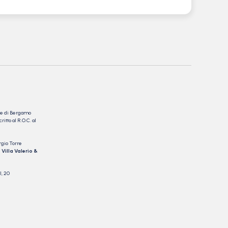
nale di Bergamo
itto al R.O.C. al
rgio Torre
 Villa Valerio &
I, 20