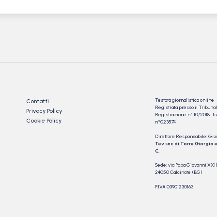
Testata giornalistica online
Contatti
Registrata presso il Tribu
Privacy Policy
Registrazione n° 10/2018 Iscr
Cookie Policy
n°023574
Direttore Responsabile: Gio
Tev snc di Torre Giorgio e
C.
Sede: via Papa Giovanni XXII
24050 Calcinate (BG)
P.IVA 03901230163