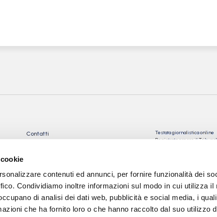
Testata giornalistica online
Contatti
Registrata presso il Tribu
Privacy Policy
Registrazione n° 10/2018 Iscr
Cookie Policy
n°023574
 cookie
Direttore Responsabile: Gio
rsonalizzare contenuti ed annunci, per fornire funzionalità dei so
Tev snc di Torre Giorgio e
C.
ffico. Condividiamo inoltre informazioni sul modo in cui utilizza il 
 occupano di analisi dei dati web, pubblicità e social media, i qual
Sede: via Papa Giovanni XXII
24050 Calcinate (BG)
azioni che ha fornito loro o che hanno raccolto dal suo utilizzo d