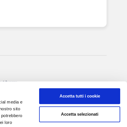
nale di Bergamo
itto al R.O.C. al
Accetta tutti i cookie
rgio Torre
cial media e
 Villa Valerio &
nostro sito
Accetta selezionati
i potrebbero
I, 20
ei loro