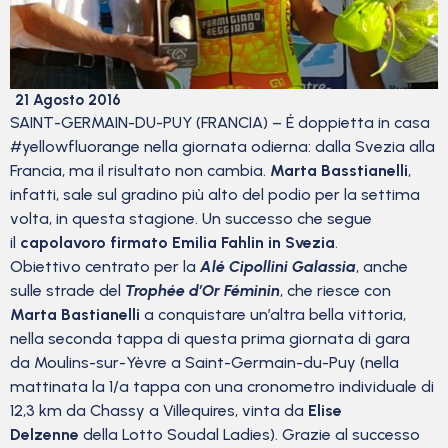
21 Agosto 2016
SAINT-GERMAIN-DU-PUY (FRANCIA) – É doppietta in casa
#yellowfluorange nella giornata odierna: dalla Svezia alla
Francia, ma il risultato non cambia.
Marta Basstianelli
,
infatti, sale sul gradino più alto del podio per la settima
volta, in questa stagione. Un successo che segue
il
capolavoro firmato Emilia Fahlin in Svezia
.
Obiettivo centrato per la
Alé Cipollini Galassia
, anche
sulle strade del
Trophée d’Or Féminin
, che riesce con
Marta Bastianelli
a conquistare un’altra bella vittoria,
nella seconda tappa di questa prima giornata di gara
da Moulins-sur-Yèvre a Saint-Germain-du-Puy (nella
mattinata la 1/a tappa con una cronometro individuale di
12,3 km da Chassy a Villequires, vinta da
Elise
Delzenne
della Lotto Soudal Ladies). Grazie al successo