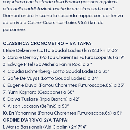
auguriamo che le strade della Francia possano regalarci
altre belle soddisfazioni, anche la prossima settimana”
.
Domani andrà in scena la seconda tappa, con partenza
ed arrivo a Cosne-Cours-sur-Loire, 95,6 i km da
percorrere.
CLASSIFICA CRONOMETRO – 1/A TAPPA:
1. Elise Delzenne (Lotto Soudal Ladies) km 12,3 kn 17’06”
2. Coralie Demay (Poitou Charentes Futuroscope.86) a 19″
3. Edwige Pitel (Sc Michela Fanini Rox) a 21″
4. Claudia Lichtenberg (Lotto Soudal Ladies) a 33″
5. Sofie De Vuyst (Lotto Soudal Ladies) a 34″
6. Eugenie Duval (Poitou Charentes Futuroscope.86) a 35″
7. Yumi Kajihara (Giappone) a 38″
8. Daiva Tuslaite (Inpa Bianchi) a 42″
9. Alison Jackson (BePink) a 50″
10. Eri Yonamine (Poitou Charentes Futuroscope.86) a 51″
ORDINE D’ARRIVO 2/A TAPPA:
1. Marta Bastianelli (Alé Cipollini) 2h17’14”