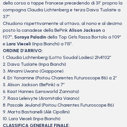
della corsa a tappe francese precedendo di 31″ proprio la
compagna Claudia Lichtenberg e terza Daiva Tuslaite a
37″.
Chiudono rispettivamente al ottavo, al nono e al decimo
posto la canadese della BePink
Alison Jackson
a
1’07”,
Soraya Paladin
della Top Girls Fassa Bortolo a 1’09”
e
Lara Vieceli
(Inpa Bianchi) a 1’15”.
ORDINE D’ARRIVO:
1. Claudia Lichtenberg (Lotto Soudal Ladies) 2h41’02”
2. Daiva Tuslaite (Inpa Bianchi)
3. Minami Uwano (Giappone)
4. Eri Yonamine (Poitou Charentes Futuroscope.86) a 2″
5. Alison Jackson (BePink) a 7″
6. Kaat Hannes (Lensworld Zannata)
7. Rasa Leleivyte (Aromitalia Vaiano)
8. Pascale Jeuland (Poitou Charentes Futuroscope.86)
9. Marta Bastianelli (Alé Cipollini)
10. Lara Vieceli (Inpa Bianchi)
CLASSIFICA GENERALE FINALE: