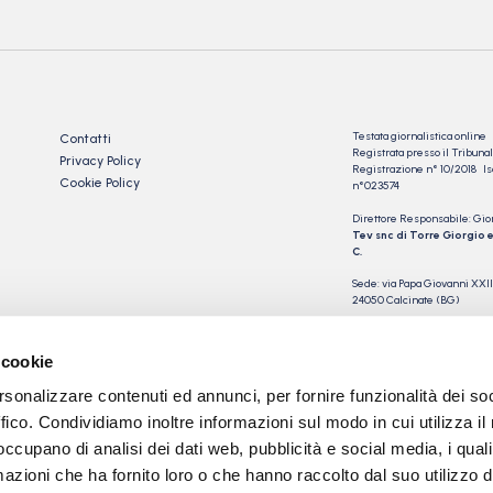
Testata giornalistica online
Contatti
Registrata presso il Tribu
Privacy Policy
Registrazione n° 10/2018 Iscr
Cookie Policy
n°023574
Direttore Responsabile: Gio
Tev snc di Torre Giorgio e
C.
Sede: via Papa Giovanni XXII
24050 Calcinate (BG)
P.IVA 03901230163
 cookie
rsonalizzare contenuti ed annunci, per fornire funzionalità dei so
ffico. Condividiamo inoltre informazioni sul modo in cui utilizza il 
 occupano di analisi dei dati web, pubblicità e social media, i qual
azioni che ha fornito loro o che hanno raccolto dal suo utilizzo d