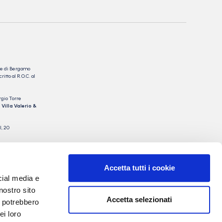
nale di Bergamo
itto al R.O.C. al
rgio Torre
 Villa Valerio &
I, 20
Accetta tutti i cookie
cial media e
nostro sito
Accetta selezionati
i potrebbero
ei loro