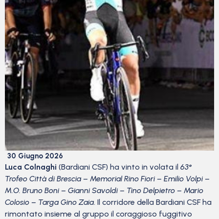
30 Giugno 2026
Luca Colnaghi
(Bardiani CSF) ha vinto in volata il
63°
Trofeo Città di Brescia – Memorial Rino Fiori – Emilio Volpi –
M.O. Bruno Boni – Gianni Savoldi – Tino Delpietro – Mario
Colosio – Targa Gino Zaia
. Il corridore della Bardiani CSF ha
rimontato insieme al gruppo il coraggioso fuggitivo