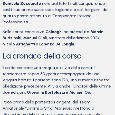
Samuele Zoccarato
nelle battute finali, conquistando
così il suo primo successo stagionale a soli tre giorni dal
quarto posto ottenuto al Campionato Italiano
Professionisti.
Nello sprint conclusivo
Colnaghi
ha preceduto
Marcin
Budzinski
,
Manuel Oioli
, vincitore dell’edizione 2024,
Nicolò Arrighetti
e
Lorenzo De Longhi
.
La cronaca della corsa
Il caldo concede una tregua e, al via della corsa, il
termometro segna 30 gradi accompagnati da una
leggera brezza. I partenti sono 173, uno in meno rispetto
all’edizione precedente. Al via anche i vincitori delle ultime
due edizioni,
Giovanni Bortoluzzi
e
Manuel Oioli
.
Poco prima della partenza i dirigenti del Team
Amatoriale “Dimmi di Sì” di Manerbio mettono a
disposizione dell’organizzazione un premio speciale