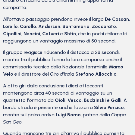
circuito cittadino da 5,8 chilometri il gruppo torna
compatto.
All’ottavo passaggio prendono invece il largo
De Cassan
,
Lorello
,
Carollo
,
Andersen
,
Santamaria
,
Zoccarato
,
Cipollini
,
Nencini
,
Cafueri
e
Shtin
, che in pochi chilometri
raggiungono un vantaggio massimo di 50 secondi.
Il gruppo reagisce riducendo il distacco a 28 secondi,
mentre tra il pubblico fanno la loro comparsa anche il
commissario tecnico della Nazionale femminile
Marco
Velo
e il direttore del
Giro d’Italia
Stefano Allocchio
.
A otto giri dalla conclusione i dieci attaccanti
mantengono circa 40 secondi di vantaggio su un
quartetto formato da
Oioli
,
Vesco
,
Budzinski
e
Galli
. A
bordo strada è presente anche l’azzurra
Silvia Persico
,
mentre sul palco arriva
Luigi Borno
, patron della
Coppa
San Geo
.
Quando mancano tre giri all’arrivo il pubblico aumenta