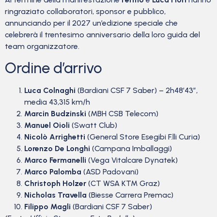
ringraziato collaboratori, sponsor e pubblico,
annunciando per il 2027 un’edizione speciale che
celebrerà il trentesimo anniversario della loro guida del
team organizzatore.
Ordine d’arrivo
Luca Colnaghi
(Bardiani CSF 7 Saber) – 2h48’43”,
media 43,315 km/h
Marcin Budzinski
(MBH CSB Telecom)
Manuel Oioli
(Swatt Club)
Nicolò Arrighetti
(General Store Esegibi F.lli Curia)
Lorenzo De Longhi
(Campana Imballaggi)
Marco Fermanelli
(Vega Vitalcare Dynatek)
Marco Palomba
(ASD Padovani)
Christoph Holzer
(CT WSA KTM Graz)
Nicholas Travella
(Biesse Carrera Premac)
Filippo Magli
(Bardiani CSF 7 Saber)