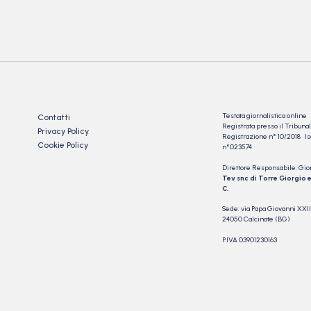
Testata giornalistica online
Contatti
Registrata presso il Tribu
Privacy Policy
Registrazione n° 10/2018 Iscr
Cookie Policy
n°023574
Direttore Responsabile: Gio
Tev snc di Torre Giorgio e
C.
Sede: via Papa Giovanni XXII
24050 Calcinate (BG)
P.IVA 03901230163