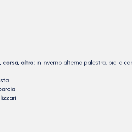
, corsa, altro:
in inverno alterno palestra, bici e c
ista
bardia
lizzari