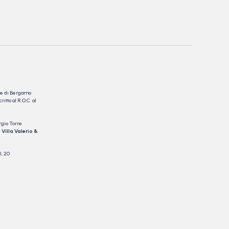
nale di Bergamo
itto al R.O.C. al
rgio Torre
 Villa Valerio &
I, 20