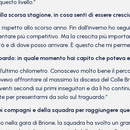
uesto livello.”
alla scorsa stagione, in cosa senti di essere cre
co rispetto allo scorso anno. Fin dall’inverno ho s
ntare più competitivo. Ma la crescita più importan
 e di dove posso arrivare. È questo che mi permett
ardo: in quale momento hai capito che poteva es
l’ultimo chilometro. Conoscevo molto bene il perco
ovevo affrontare al massimo la discesa del Colle B
enti secondi sui primi inseguitori e da lì ho continu
te per presentarmi da solo sul traguardo.”
ei compagni e della squadra per raggiungere ques
nella gara di Brione, la squadra ha svolto un gra