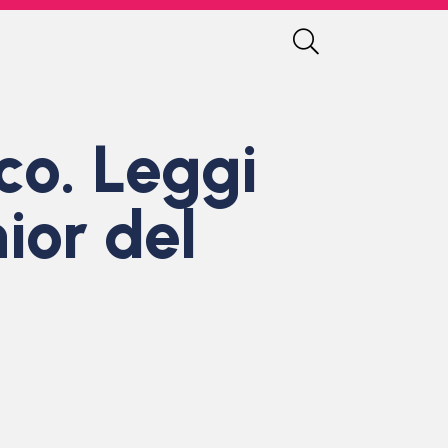
o. Leggi
nior del