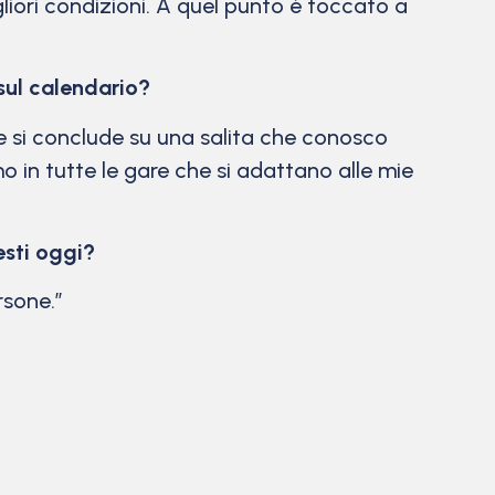
gliori condizioni. A quel punto è toccato a
 sul calendario?
e si conclude su una salita che conosco
o in tutte le gare che si adattano alle mie
esti oggi?
rsone.”