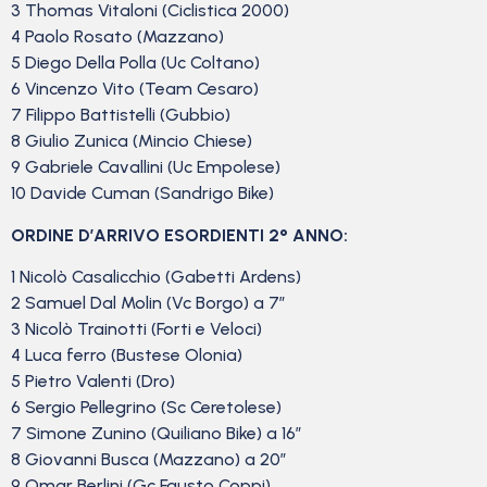
3 Thomas Vitaloni (Ciclistica 2000)
4 Paolo Rosato (Mazzano)
5 Diego Della Polla (Uc Coltano)
6 Vincenzo Vito (Team Cesaro)
7 Filippo Battistelli (Gubbio)
8 Giulio Zunica (Mincio Chiese)
9 Gabriele Cavallini (Uc Empolese)
10 Davide Cuman (Sandrigo Bike)
ORDINE D’ARRIVO ESORDIENTI 2° ANNO:
1 Nicolò Casalicchio (Gabetti Ardens)
2 Samuel Dal Molin (Vc Borgo) a 7″
3 Nicolò Trainotti (Forti e Veloci)
4 Luca ferro (Bustese Olonia)
5 Pietro Valenti (Dro)
6 Sergio Pellegrino (Sc Ceretolese)
7 Simone Zunino (Quiliano Bike) a 16″
8 Giovanni Busca (Mazzano) a 20″
9 Omar Berlini (Gc Fausto Coppi)