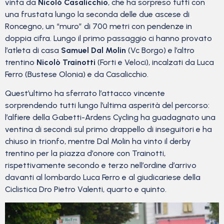
vinta da
Nicolò Casalicchio
, che ha sorpreso tutti con
una frustata lungo la seconda delle due ascese di
Roncegno, un “muro” di 700 metri con pendenze in
doppia cifra. Lungo il primo passaggio ci hanno provato
l’atleta di casa
Samuel Dal Molin
(Vc Borgo) e l’altro
trentino
Nicolò Trainotti
(Forti e Veloci), incalzati da Luca
Ferro (Bustese Olonia) e da Casalicchio.
Quest’ultimo ha sferrato l’attacco vincente
sorprendendo tutti lungo l’ultima asperità del percorso:
l’alfiere della Gabetti-Ardens Cycling ha guadagnato una
ventina di secondi sul primo drappello di inseguitori e ha
chiuso in trionfo, mentre Dal Molin ha vinto il derby
trentino per la piazza d’onore con Trainotti,
rispettivamente secondo e terzo nell’ordine d’arrivo
davanti al lombardo Luca Ferro e al giudicariese della
Ciclistica Dro Pietro Valenti, quarto e quinto.