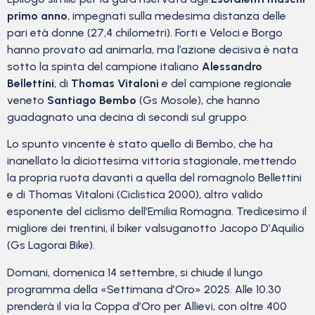
primo anno
, impegnati sulla medesima distanza delle
pari età donne (27,4 chilometri). Forti e Veloci e Borgo
hanno provato ad animarla, ma l’azione decisiva è nata
sotto la spinta del campione italiano
Alessandro
Bellettini
, di
Thomas Vitaloni
e del campione regionale
veneto
Santiago Bembo
(Gs Mosole), che hanno
guadagnato una decina di secondi sul gruppo.
Lo spunto vincente è stato quello di Bembo, che ha
inanellato la diciottesima vittoria stagionale, mettendo
la propria ruota davanti a quella del romagnolo Bellettini
e di Thomas Vitaloni (Ciclistica 2000), altro valido
esponente del ciclismo dell’Emilia Romagna. Tredicesimo il
migliore dei trentini, il biker valsuganotto Jacopo D’Aquilio
(Gs Lagorai Bike).
Domani, domenica 14 settembre, si chiude il lungo
programma della «Settimana d’Oro» 2025. Alle 10.30
prenderà il via la Coppa d’Oro per Allievi, con oltre 400