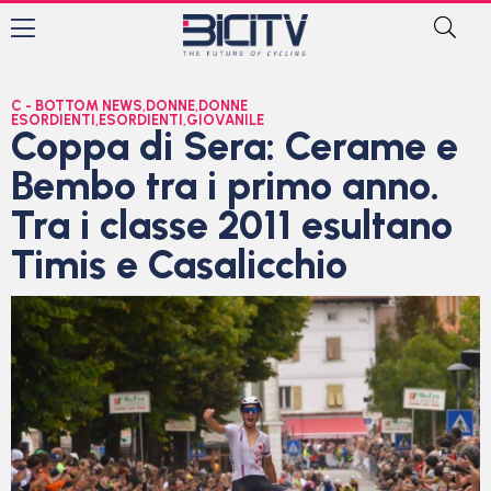
C - BOTTOM NEWS
,
DONNE
,
DONNE
ESORDIENTI
,
ESORDIENTI
,
GIOVANILE
Coppa di Sera: Cerame e
Bembo tra i primo anno.
Tra i classe 2011 esultano
Timis e Casalicchio