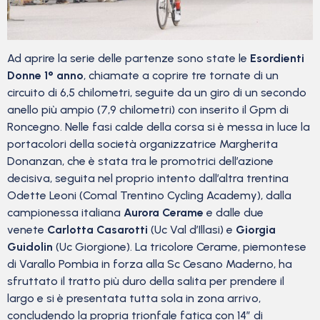
Ad aprire la serie delle partenze sono state le
Esordienti
Donne 1° anno
, chiamate a coprire tre tornate di un
circuito di 6,5 chilometri, seguite da un giro di un secondo
anello più ampio (7,9 chilometri) con inserito il Gpm di
Roncegno. Nelle fasi calde della corsa si è messa in luce la
portacolori della società organizzatrice Margherita
Donanzan, che è stata tra le promotrici dell’azione
decisiva, seguita nel proprio intento dall’altra trentina
Odette Leoni (Comal Trentino Cycling Academy), dalla
campionessa italiana
Aurora Cerame
e dalle due
venete
Carlotta Casarotti
(Uc Val d’Illasi) e
Giorgia
Guidolin
(Uc Giorgione). La tricolore Cerame, piemontese
di Varallo Pombia in forza alla Sc Cesano Maderno, ha
sfruttato il tratto più duro della salita per prendere il
largo e si è presentata tutta sola in zona arrivo,
concludendo la propria trionfale fatica con 14” di