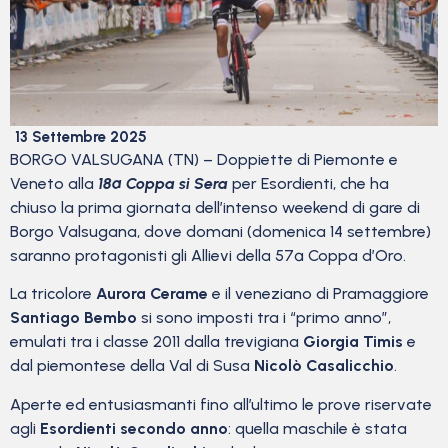
13 Settembre 2025
BORGO VALSUGANA (TN) – Doppiette di Piemonte e
Veneto alla
18ª Coppa si Sera
per Esordienti, che ha
chiuso la prima giornata dell’intenso weekend di gare di
Borgo Valsugana, dove domani (domenica 14 settembre)
saranno protagonisti gli Allievi della 57ª Coppa d’Oro.
La tricolore
Aurora Cerame
e il veneziano di Pramaggiore
Santiago Bembo
si sono imposti tra i “primo anno”,
emulati tra i classe 2011 dalla trevigiana
Giorgia Timis
e
dal piemontese della Val di Susa
Nicolò Casalicchio
.
Aperte ed entusiasmanti fino all’ultimo le prove riservate
agli
Esordienti secondo anno
: quella maschile è stata