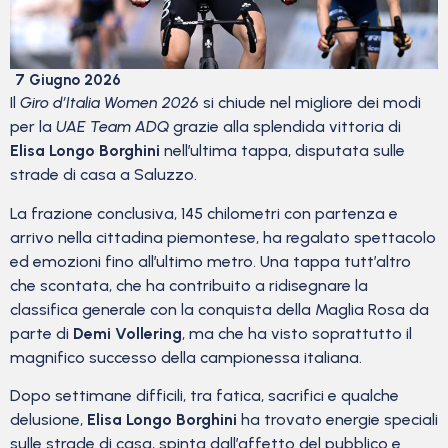
7 Giugno 2026
Il
Giro d’Italia Women 2026
si chiude nel migliore dei modi
per la
UAE Team ADQ
grazie alla splendida vittoria di
Elisa Longo Borghini
nell’ultima tappa, disputata sulle
strade di casa a Saluzzo.
La frazione conclusiva, 145 chilometri con partenza e
arrivo nella cittadina piemontese, ha regalato spettacolo
ed emozioni fino all’ultimo metro. Una tappa tutt’altro
che scontata, che ha contribuito a ridisegnare la
classifica generale con la conquista della Maglia Rosa da
parte di
Demi Vollering
, ma che ha visto soprattutto il
magnifico successo della campionessa italiana.
Dopo settimane difficili, tra fatica, sacrifici e qualche
delusione,
Elisa Longo Borghini
ha trovato energie speciali
sulle strade di casa, spinta dall’affetto del pubblico e