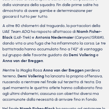
dalla vicinanza della squadra. Fin dalle prime salite ha
dimostrato di avere gambe e determinazione per
giocarsi il tutto per tutto.
A oltre 80 chilometri dal traguardo, la portacolori della
UAE Team ADQ
ha risposto all’attacco di
Niamh Fisher-
Black
(
Lidl-Trek
) e
Antonia Niedermaier
(
Canyon//SRAM
),
dando vita a una fuga che ha infiammato la corsa. Le tre
battistrada hanno accumulato fino a 1’42” di vantaggio
sul gruppo delle favorite guidato da
Demi Vollering
e
Anna van der Breggen
.
Mentre la Maglia Rosa
Anna van der Breggen
perdeva
terreno,
Demi Vollering
ha lanciato la propria offensiva,
riuscendo a rientrare nel finale sul terzetto di testa. Da
quel momento le quattro atlete hanno collaborato fino
agli ultimi chilometri, ciascuna con obiettivi diversi ma
accomunate dalla necessità di arrivare fino in fondo.
Nel finale
Niamh Fisher-Black
ha provato ad anticipare lo