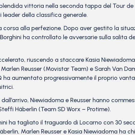
plendida vittoria nella seconda tappa del Tour de
 leader della classifica generale.
corsa alla perfezione. Dopo aver gestito la situazio
rghini ha controllato le avversarie sulla salita de
accelerato, riuscendo a staccare Kasia Niewiado
do Marlen Reusser (Movistar Team) e Sarah Van Dam
ha aumentato progressivamente il proprio vantag
trici.
etri dall’arrivo, Niewiadoma e Reusser hanno comme
Steffi Häberlin (Team SD Worx – Protime).
hini ha tagliato il traguardo di Locarno con 30 se
äberlin, Marlen Reusser e Kasia Niewiadoma ha c