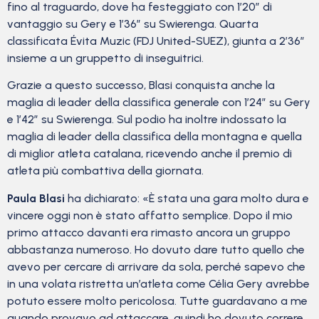
fino al traguardo, dove ha festeggiato con 1’20” di
vantaggio su Gery e 1’36” su Swierenga. Quarta
classificata Évita Muzic (FDJ United-SUEZ), giunta a 2’36”
insieme a un gruppetto di inseguitrici.
Grazie a questo successo, Blasi conquista anche la
maglia di leader della classifica generale con 1’24” su Gery
e 1’42” su Swierenga. Sul podio ha inoltre indossato la
maglia di leader della classifica della montagna e quella
di miglior atleta catalana, ricevendo anche il premio di
atleta più combattiva della giornata.
Paula Blasi
ha dichiarato: «È stata una gara molto dura e
vincere oggi non è stato affatto semplice. Dopo il mio
primo attacco davanti era rimasto ancora un gruppo
abbastanza numeroso. Ho dovuto dare tutto quello che
avevo per cercare di arrivare da sola, perché sapevo che
in una volata ristretta un’atleta come Célia Gery avrebbe
potuto essere molto pericolosa. Tutte guardavano a me
quando provavo ad attaccare, quindi ho dovuto correre