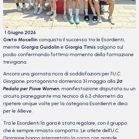
1 Giugno 2026
Greta Mocellin
conquista il successo tra le Esordienti,
mentre
Giorgia Guidolin
e
Giorgia Timis
salgono sul
podio confermando l’ottimo momento della formazione
trevigiana.
Ancora una giornata ricca di soddisfazioni per l’
U.C.
Giorgione
, protagonista domenica 31 maggio alla
2ª
Pedala per Piove Women
, manifestazione disputata su un
circuito pianeggiante ma tecnico di 6,3 chilometri da
ripetere cinque volte per la categoria Esordienti e dieci
per le Allieve.
Tra le Esordienti la gara è stata regolare, con il gruppo
che è sempre rimasto compatto. Le atlete dell’
U.C.
Giorgione
hanno interpretato la corsa con grande