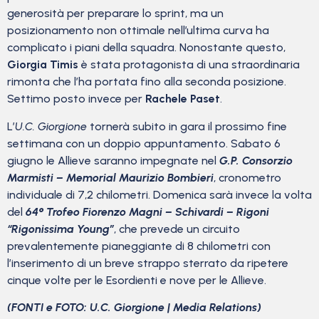
generosità per preparare lo sprint, ma un
posizionamento non ottimale nell’ultima curva ha
complicato i piani della squadra. Nonostante questo,
Giorgia Timis
è stata protagonista di una straordinaria
rimonta che l’ha portata fino alla seconda posizione.
Settimo posto invece per
Rachele Paset
.
L’
U.C. Giorgione
tornerà subito in gara il prossimo fine
settimana con un doppio appuntamento. Sabato 6
giugno le Allieve saranno impegnate nel
G.P. Consorzio
Marmisti – Memorial Maurizio Bombieri
, cronometro
individuale di 7,2 chilometri. Domenica sarà invece la volta
del
64° Trofeo Fiorenzo Magni – Schivardi – Rigoni
“Rigonissima Young”
, che prevede un circuito
prevalentemente pianeggiante di 8 chilometri con
l’inserimento di un breve strappo sterrato da ripetere
cinque volte per le Esordienti e nove per le Allieve.
(FONTI e FOTO: U.C. Giorgione | Media Relations)