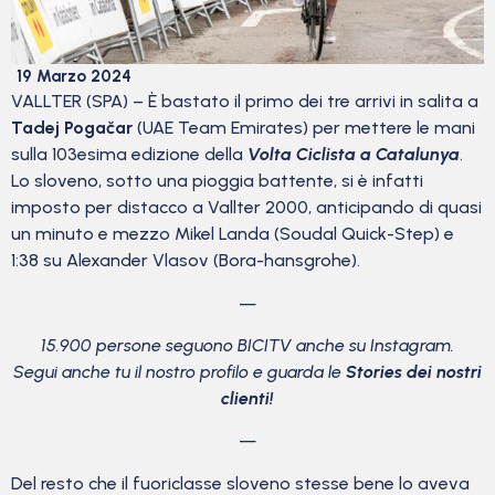
19 Marzo 2024
VALLTER (SPA) – È bastato il primo dei tre arrivi in salita a
Tadej Pogačar
(UAE Team Emirates) per mettere le mani
sulla 103esima edizione della
Volta Ciclista a Catalunya
.
Lo sloveno, sotto una pioggia battente, si è infatti
imposto per distacco a Vallter 2000, anticipando di quasi
un minuto e mezzo Mikel Landa (Soudal Quick-Step) e
1:38 su Alexander Vlasov (Bora-hansgrohe).
—
15.900 persone seguono BICITV anche su Instagram.
Segui anche tu il nostro profilo e guarda le
Stories dei nostri
clienti!
—
Del resto che il fuoriclasse sloveno stesse bene lo aveva