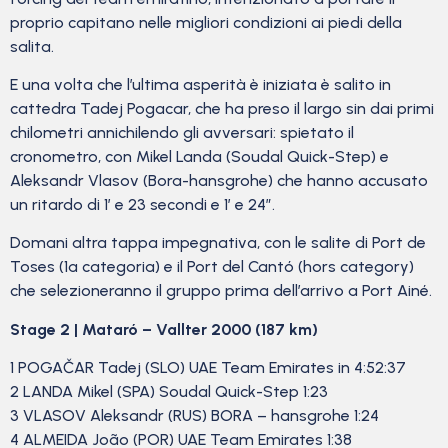
proprio capitano nelle migliori condizioni ai piedi della
salita.
E una volta che l’ultima asperità è iniziata è salito in
cattedra Tadej Pogacar, che ha preso il largo sin dai primi
chilometri annichilendo gli avversari: spietato il
cronometro, con Mikel Landa (Soudal Quick-Step) e
Aleksandr Vlasov (Bora-hansgrohe) che hanno accusato
un ritardo di 1′ e 23 secondi e 1′ e 24″.
Domani altra tappa impegnativa, con le salite di Port de
Toses (1a categoria) e il Port del Cantó (hors category)
che selezioneranno il gruppo prima dell’arrivo a Port Ainé.
Stage 2 | Mataró – Vallter 2000 (187 km)
1 POGAČAR Tadej (SLO) UAE Team Emirates in 4:52:37
2 LANDA Mikel (SPA) Soudal Quick-Step 1:23
3 VLASOV Aleksandr (RUS) BORA – hansgrohe 1:24
4 ALMEIDA João (POR) UAE Team Emirates 1:38