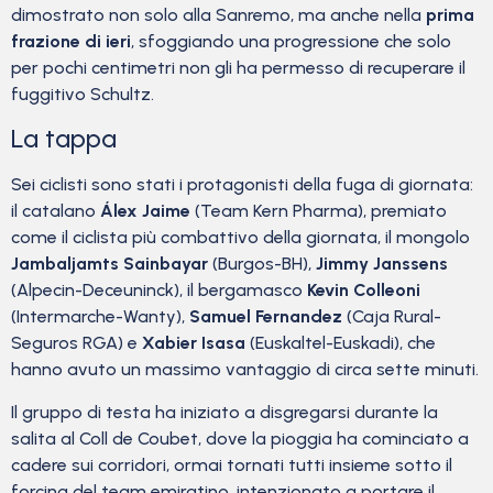
dimostrato non solo alla Sanremo, ma anche nella
prima
frazione di ieri
, sfoggiando una progressione che solo
per pochi centimetri non gli ha permesso di recuperare il
fuggitivo Schultz.
La tappa
Sei ciclisti sono stati i protagonisti della fuga di giornata:
il catalano
Álex Jaime
(Team Kern Pharma), premiato
come il ciclista più combattivo della giornata, il mongolo
Jambaljamts Sainbayar
(Burgos-BH),
Jimmy Janssens
(Alpecin-Deceuninck), il bergamasco
Kevin Colleoni
(Intermarche-Wanty),
Samuel Fernandez
(Caja Rural-
Seguros RGA) e
Xabier Isasa
(Euskaltel-Euskadi), che
hanno avuto un massimo vantaggio di circa sette minuti.
Il gruppo di testa ha iniziato a disgregarsi durante la
salita al Coll de Coubet, dove la pioggia ha cominciato a
cadere sui corridori, ormai tornati tutti insieme sotto il
forcing del team emiratino, intenzionato a portare il