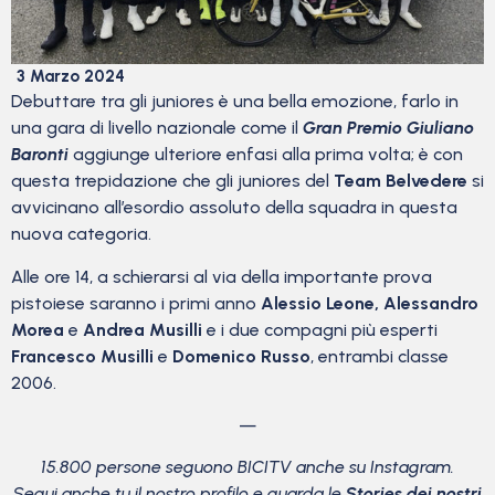
3 Marzo 2024
Debuttare tra gli juniores è una bella emozione, farlo in
una gara di livello nazionale come il
Gran Premio Giuliano
Baronti
aggiunge ulteriore enfasi alla prima volta; è con
questa trepidazione che gli juniores del
Team Belvedere
si
avvicinano all’esordio assoluto della squadra in questa
nuova categoria.
Alle ore 14, a schierarsi al via della importante prova
pistoiese saranno i primi anno
Alessio Leone, Alessandro
Morea
e
Andrea Musilli
e i due compagni più esperti
Francesco Musilli
e
Domenico Russo
, entrambi classe
2006.
—
15.800 persone seguono BICITV anche su Instagram.
Segui anche tu il nostro profilo e guarda le
Stories dei nostri