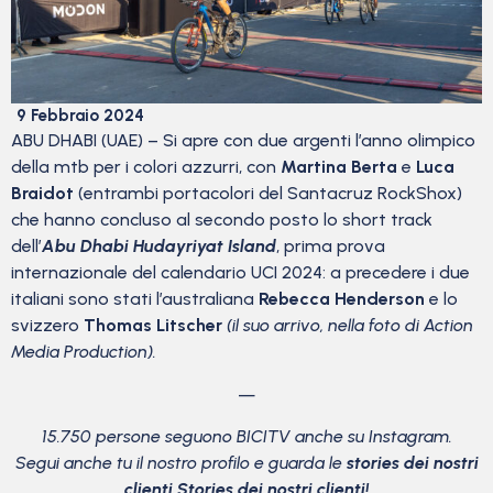
9 Febbraio 2024
ABU DHABI (UAE) – Si apre con due argenti l’anno olimpico
della mtb per i colori azzurri, con
Martina Berta
e
Luca
Braidot
(entrambi portacolori del Santacruz RockShox)
che hanno concluso al secondo posto lo short track
dell’
Abu Dhabi Hudayriyat Island
, prima prova
internazionale del calendario UCI 2024: a precedere i due
italiani sono stati l’australiana
Rebecca Henderson
e lo
svizzero
Thomas Litscher
(il suo arrivo, nella foto di Action
Media Production).
—
15.750 persone seguono BICITV anche su Instagram.
Segui anche tu il nostro profilo e guarda le
stories dei nostri
clienti Stories dei nostri clienti!