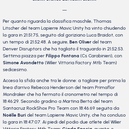
—
Per quanto riguarda la classifica maschile, Thomas
Litscher del team Lapierre Mavic Unity ha vinto chiudendo
la gara in 21:51:75, seguito dal goriziano Luca Braidot, con
un tempo di 21:52:48. A seguire,
Ben Oliver
del team
Denver Disruptors che ha tagliato il traguardo in 21:52:53.
Settima piazza per
Filippo Fontana
(Cs Carabinieri), con
Simone Avondetto
(Wilier Vittoria Factory Mtb Team)
sedicesimo.
Accesa la sfida anche tra le donne: a tagliare per prima la
linea d’arrivo Rebecca Henderson del team Primaflor
Mondraker che ha fermato il cronometro nel tempo di
18:46:29. Secondo gradino a Martina Berta del team
Santacruz RockShox Pro Team con 18:46:69 seguita da
Noëlle Buri
del team Lapierre Mavic Unity, che ha concluso
la gara in 18:47:07. Ai piedi del podio due atlete del Wilier
Vittoria Factory Mtb Team:
Giada Specia
, quarta, e