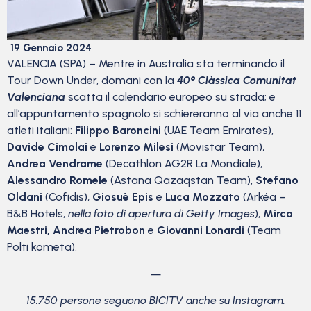
19 Gennaio 2024
VALENCIA (SPA) – Mentre in Australia sta terminando il
Tour Down Under, domani con la
40° Clàssica Comunitat
Valenciana
scatta il calendario europeo su strada; e
all’appuntamento spagnolo si schiereranno al via anche 11
atleti italiani:
Filippo Baroncini
(UAE Team Emirates),
Davide Cimolai
e
Lorenzo Milesi
(Movistar Team),
Andrea Vendrame
(Decathlon AG2R La Mondiale),
Alessandro Romele
(Astana Qazaqstan Team),
Stefano
Oldani
(Cofidis),
Giosuè Epis
e
Luca Mozzato
(Arkéa –
B&B Hotels,
nella foto di apertura di Getty Images
),
Mirco
Maestri, Andrea Pietrobon
e
Giovanni Lonardi
(Team
Polti kometa).
—
15.750 persone seguono BICITV anche su Instagram.