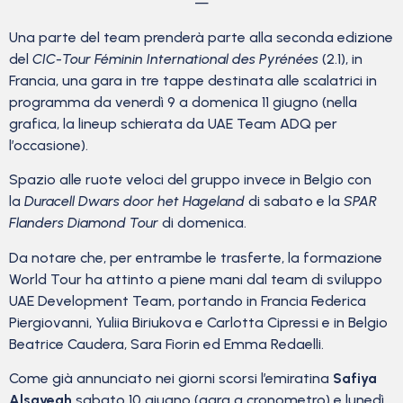
—
Una parte del team prenderà parte alla seconda edizione
del
CIC-Tour Féminin International des Pyrénées
(2.1), in
Francia, una gara in tre tappe destinata alle scalatrici in
programma da venerdì 9 a domenica 11 giugno (nella
grafica, la lineup schierata da UAE Team ADQ per
l’occasione).
Spazio alle ruote veloci del gruppo invece in Belgio con
la
Duracell Dwars door het Hageland
di sabato e la
SPAR
Flanders Diamond Tour
di domenica.
Da notare che, per entrambe le trasferte, la formazione
World Tour ha attinto a piene mani dal team di sviluppo
UAE Development Team, portando in Francia Federica
Piergiovanni, Yuliia Biriukova e Carlotta Cipressi e in Belgio
Beatrice Caudera, Sara Fiorin ed Emma Redaelli.
Come già annunciato nei giorni scorsi l’emiratina
Safiya
Alsayegh
sabato 10 giugno (gara a cronometro) e lunedì