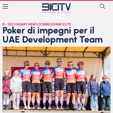
B - SECONDARY NEWS
,
DONNE
,
DONNE ELITE
Poker di impegni per il
UAE Development Team