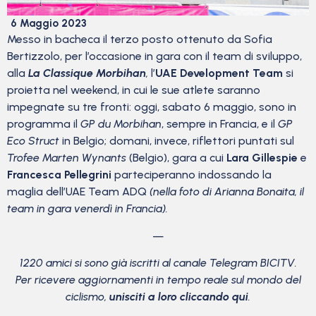
6 Maggio 2023
Messo in bacheca il terzo posto ottenuto da Sofia
Bertizzolo, per l’occasione in gara con il team di sviluppo,
alla
La Classique Morbihan
,
l’
UAE Development Team
si
proietta nel weekend, in cui le sue atlete saranno
impegnate su tre fronti: oggi, sabato 6 maggio, sono in
programma il
GP du Morbihan
, sempre in Francia, e il
GP
Eco Struct
in Belgio; domani, invece, riflettori puntati sul
Trofee Marten Wynants
(Belgio), gara a cui
Lara Gillespie
e
Francesca Pellegrini
parteciperanno indossando la
maglia dell’UAE Team ADQ
(nella foto di Arianna Bonaita, il
team in gara venerdì in Francia).
—
1220 amici si sono già iscritti al canale Telegram BICITV.
Per ricevere aggiornamenti in tempo reale sul mondo del
ciclismo,
unisciti a loro cliccando qui
.