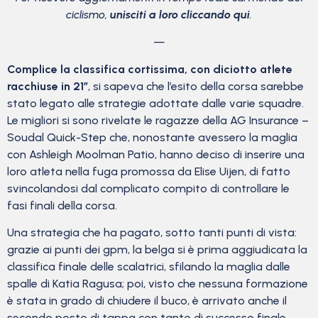
ciclismo,
unisciti a loro cliccando qui
.
—
Complice la classifica cortissima, con diciotto atlete
racchiuse in 21″
, si sapeva che l’esito della corsa sarebbe
stato legato alle strategie adottate dalle varie squadre.
Le migliori si sono rivelate le ragazze della AG Insurance –
Soudal Quick-Step che, nonostante avessero la maglia
con Ashleigh Moolman Patio, hanno deciso di inserire una
loro atleta nella fuga promossa da Elise Uijen, di fatto
svincolandosi dal complicato compito di controllare le
fasi finali della corsa.
Una strategia che ha pagato, sotto tanti punti di vista:
grazie ai punti dei gpm, la belga si è prima aggiudicata la
classifica finale delle scalatrici, sfilando la maglia dalle
spalle di Katia Ragusa; poi, visto che nessuna formazione
è stata in grado di chiudere il buco, è arrivato anche il
secondo posto di tappa con tanto di successo finale