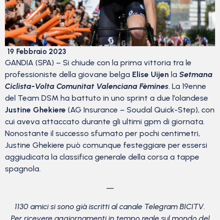
19 Febbraio 2023
GANDIA (SPA) – Si chiude con la prima vittoria tra le
professioniste della giovane belga
Elise Uijen
la
Setmana
Ciclista-Volta Comunitat Valenciana Fèmines
. La 19enne
del Team DSM ha battuto in uno sprint a due l’olandese
Justine Ghekiere
(AG Insurance – Soudal Quick-Step), con
cui aveva attaccato durante gli ultimi gpm di giornata.
Nonostante il successo sfumato per pochi centimetri,
Justine Ghekiere può comunque festeggiare per essersi
aggiudicata la classifica generale della corsa a tappe
spagnola.
—
1130 amici si sono già iscritti al canale Telegram BICITV.
Per ricevere aggiornamenti in tempo reale sul mondo del