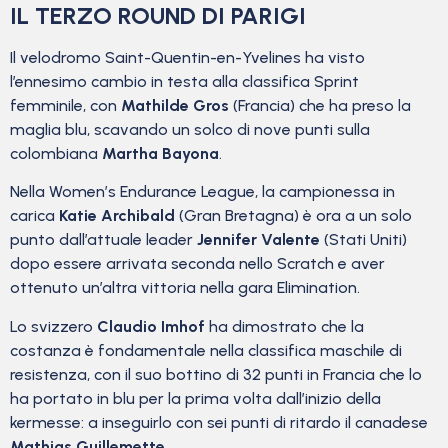
IL TERZO ROUND DI PARIGI
Il velodromo Saint-Quentin-en-Yvelines ha visto
l’ennesimo cambio in testa alla classifica Sprint
femminile, con
Mathilde Gros
(Francia) che ha preso la
maglia blu, scavando un solco di nove punti sulla
colombiana
Martha Bayona
.
Nella Women’s Endurance League, la campionessa in
carica
Katie Archibald
(Gran Bretagna) è ora a un solo
punto dall’attuale leader
Jennifer Valente
(Stati Uniti)
dopo essere arrivata seconda nello Scratch e aver
ottenuto un’altra vittoria nella gara Elimination.
Lo svizzero
Claudio Imhof
ha dimostrato che la
costanza è fondamentale nella classifica maschile di
resistenza, con il suo bottino di 32 punti in Francia che lo
ha portato in blu per la prima volta dall’inizio della
kermesse: a inseguirlo con sei punti di ritardo il canadese
Mathias Guillemette
.