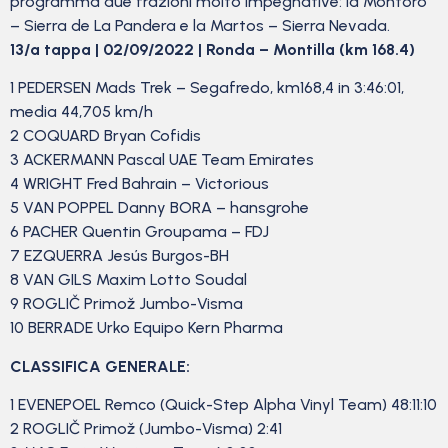
programma due frazioni molto impegnative: la
Montoro
–
Sierra de La Pandera e la Martos – Sierra Nevada.
13/a tappa | 02/09/2022 | Ronda – Montilla (km 168.4)
1 PEDERSEN Mads Trek – Segafredo, km168,4 in 3:46:01,
media 44,705 km/h
2 COQUARD Bryan Cofidis
3 ACKERMANN Pascal UAE Team Emirates
4 WRIGHT Fred Bahrain – Victorious
5 VAN POPPEL Danny BORA – hansgrohe
6 PACHER Quentin Groupama – FDJ
7 EZQUERRA Jesús Burgos-BH
8 VAN GILS Maxim Lotto Soudal
9 ROGLIČ Primož Jumbo-Visma
10 BERRADE Urko Equipo Kern Pharma
CLASSIFICA GENERALE:
1 EVENEPOEL Remco (Quick-Step Alpha Vinyl Team) 48:11:10
2 ROGLIČ Primož (Jumbo-Visma) 2:41