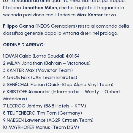
Lotto Soudal da oltre quattro mesi. Battuto, purtroppo,
l’italiano
Jonathan Milan
, che ha tagliato il traguardo in
seconda posizione con il tedesco
Max Kanter
terzo.
Filippo Ganna
(INEOS Grenadiers) resta al comando della
classifica generale dopo la vittoria di ieri nel prologo.
ORDINE D’ARRIVO:
1 EWAN Caleb (Lotto Soudal) 4:01:54
2 MILAN Jonathan (Bahrain – Victorious)
3 KANTER Max (Movistar Team)
4 GROß Felix (UAE Team Emirates)
5 SÉNÉCHAL Florian (Quick-Step Alpha Vinyl Team)
6 KRISTOFF Alexander (Intermarché – Wanty – Gobert
Matériaux)
7 LECROQ Jérémy (B&B Hotels – KTM)
8 TEUTENBERG Tim Torn (Germany)
9 NAESEN Lawrence (AG2R Citroën Team)
10 MAYRHOFER Marius (Team DSM)